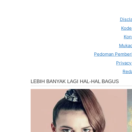
Discl
Kode 
Kon
Muka
Pedoman Pemberi
Privacy
Reda