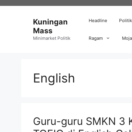
Langsung
ke
isi
Kuningan
Headline
Politik
Mass
Minimarket Politik
Ragam
Moj
English
Guru-guru SMKN 3 Ku