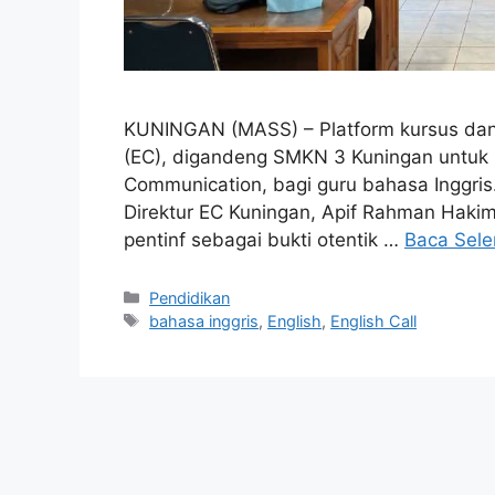
KUNINGAN (MASS) – Platform kursus dan p
(EC), digandeng SMKN 3 Kuningan untuk pe
Communication, bagi guru bahasa Inggris. 
Direktur EC Kuningan, Apif Rahman Haki
pentinf sebagai bukti otentik …
Baca Sel
Kategori
Pendidikan
Tag
bahasa inggris
,
English
,
English Call