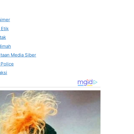
aimer
Etik
tak
dimah
taan Media Siber
 Police
ksi