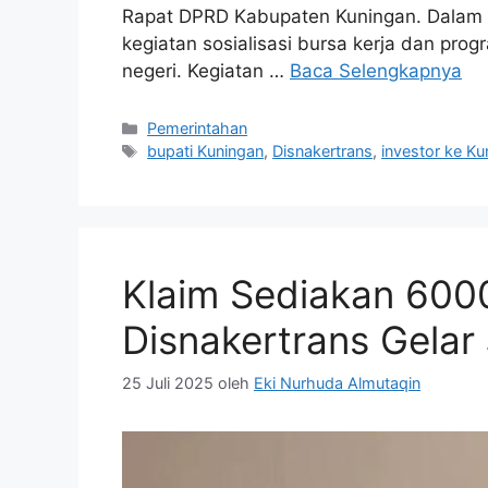
Rapat DPRD Kabupaten Kuningan. Dalam 
kegiatan sosialisasi bursa kerja dan pr
negeri. Kegiatan …
Baca Selengkapnya
Kategori
Pemerintahan
Tag
bupati Kuningan
,
Disnakertrans
,
investor ke Ku
Klaim Sediakan 600
Disnakertrans Gelar
25 Juli 2025
oleh
Eki Nurhuda Almutaqin