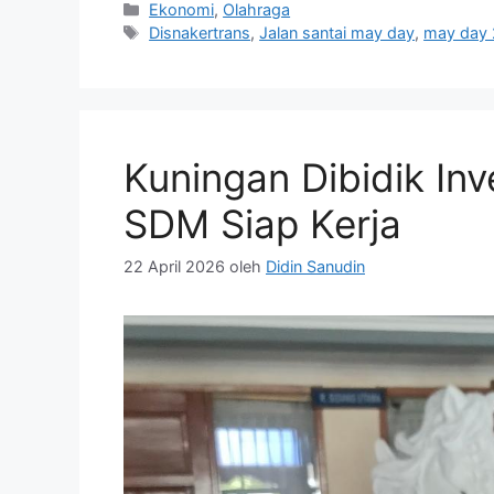
Kategori
Ekonomi
,
Olahraga
Tag
Disnakertrans
,
Jalan santai may day
,
may day
Kuningan Dibidik Inv
SDM Siap Kerja
22 April 2026
oleh
Didin Sanudin