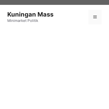
Langsung
ke
Kuningan Mass
isi
Menu
Minimarket Politik