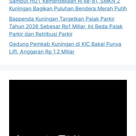
Sambut HUT Kemerdekaan RI ke-81, SMKN 2
Kuningan Bagikan Puluhan Bendera Merah Putih
Bappenda Kuningan Targetkan Pajak Parkir
Tahun 2026 Sebesar Rp1 Miliar, Ini Beda Pajak
Parkir dan Retribusi Parkir
Gedung Pemkab Kuningan di KIC Bakal Punya
Lift, Anggaran Rp 1,2 Miliar