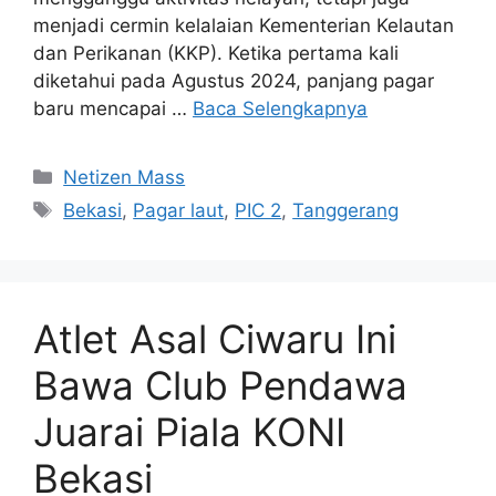
menjadi cermin kelalaian Kementerian Kelautan
dan Perikanan (KKP). Ketika pertama kali
diketahui pada Agustus 2024, panjang pagar
baru mencapai …
Baca Selengkapnya
Kategori
Netizen Mass
Tag
Bekasi
,
Pagar laut
,
PIC 2
,
Tanggerang
Atlet Asal Ciwaru Ini
Bawa Club Pendawa
Juarai Piala KONI
Bekasi