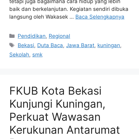
tetapi juga bagaimana cara hidup yang lebih
baik dan berkelanjutan. Kegiatan sendiri dibuka
langsung oleh Wakasek …
Baca Selengkapnya
Kategori
Pendidikan
,
Regional
Tag
Bekasi
,
Duta Baca
,
Jawa Barat
,
kuningan
,
Sekolah
,
smk
FKUB Kota Bekasi
Kunjungi Kuningan,
Perkuat Wawasan
Kerukunan Antarumat