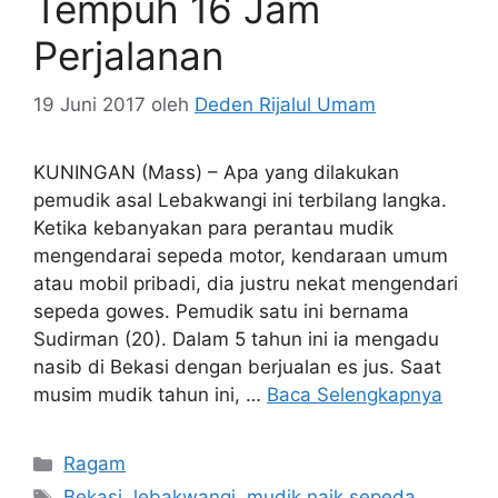
Tempuh 16 Jam
Perjalanan
19 Juni 2017
oleh
Deden Rijalul Umam
KUNINGAN (Mass) – Apa yang dilakukan
pemudik asal Lebakwangi ini terbilang langka.
Ketika kebanyakan para perantau mudik
mengendarai sepeda motor, kendaraan umum
atau mobil pribadi, dia justru nekat mengendari
sepeda gowes. Pemudik satu ini bernama
Sudirman (20). Dalam 5 tahun ini ia mengadu
nasib di Bekasi dengan berjualan es jus. Saat
musim mudik tahun ini, …
Baca Selengkapnya
Kategori
Ragam
Tag
Bekasi
,
lebakwangi
,
mudik naik sepeda
,