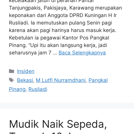
kecelakaan jatuh di perarian Pantai
Tanjungpakis, Pakisjaya, Karawang merupakan
keponakan dari Anggota DPRD Kuningan H Ir
Rusliadi. Ia memutuskan pulang Senin pagi
karena akan pagi harinya harus masuk kerja.
Kebetulan ia pegawai Kantor Pos Pangkal
Pinang. “Upi itu akan langsung kerja, jadi
seharusnya jam 7 …
Baca Selengkapnya
Kategori
Insiden
Tag
Bekasi
,
M Lutfi Nurramdhani
,
Pangkal
Pinang
,
Rusliadi
Mudik Naik Sepeda,