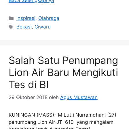
Baca Selengkapnya
Kategori
Inspirasi
,
Olahraga
Tag
Bekasi
,
Ciwaru
Salah Satu Penumpang
Lion Air Baru Mengikuti
Tes di BI
29 Oktober 2018
oleh
Agus Mustawan
KUNINGAN (MASS)- M Lutfi Nurramdhani (27)
penumpang Lion Air JT 610 yang mengalami