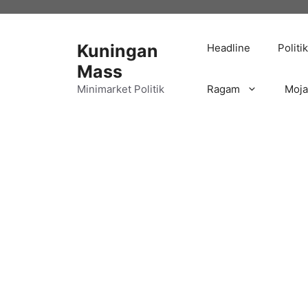
Langsung
ke
isi
Kuningan
Headline
Politik
Mass
Minimarket Politik
Ragam
Moj