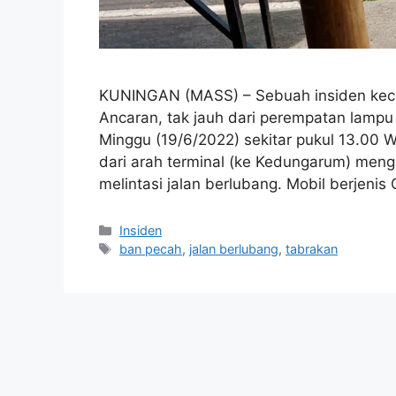
KUNINGAN (MASS) – Sebuah insiden kecel
Ancaran, tak jauh dari perempatan lam
Minggu (19/6/2022) sekitar pukul 13.00 W
dari arah terminal (ke Kedungarum) meng
melintasi jalan berlubang. Mobil berjeni
Kategori
Insiden
Tag
ban pecah
,
jalan berlubang
,
tabrakan