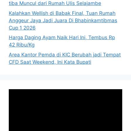
tiba Muncul dari Rumah Ulis Selajambe
Kalahkan Wellish di Babak Final, Tuan Rumah
Anggeur Jaya Jadi Juara Di Bhabinkamtibmas
Cup 1 2026
Harga Daging Ayam Naik Hari Ini, Tembus Rp
42 Ribu/Kg
Area Kantor Pemda di KIC Berubah jadi Tempat
CFD Saat Weekend, Ini Kata Bupati