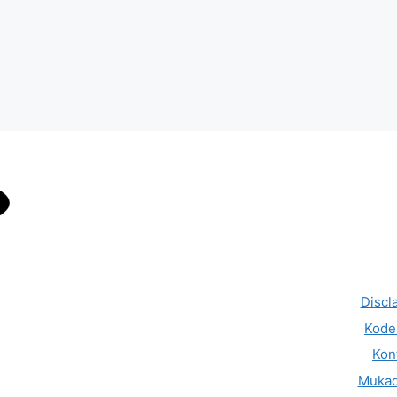
Discl
Kode 
Kon
Muka