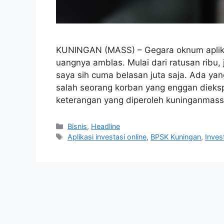
KUNINGAN (MASS) – Gegara oknum aplikas
uangnya amblas. Mulai dari ratusan ribu, 
saya sih cuma belasan juta saja. Ada yan
salah seorang korban yang enggan dieksp
keterangan yang diperoleh kuninganmas
Kategori
Bisnis
,
Headline
Tag
Aplikasi investasi online
,
BPSK Kuningan
,
Inves