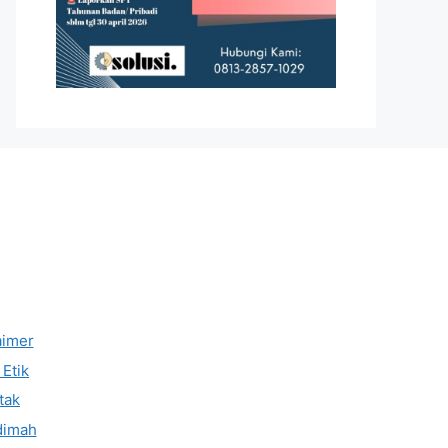
aimer
Etik
tak
dimah