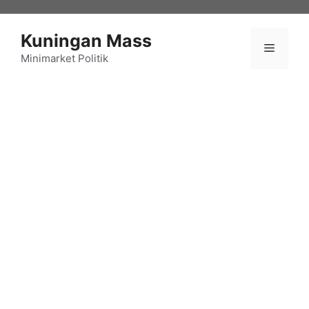
Langsung
ke
Kuningan Mass
isi
Menu
Minimarket Politik