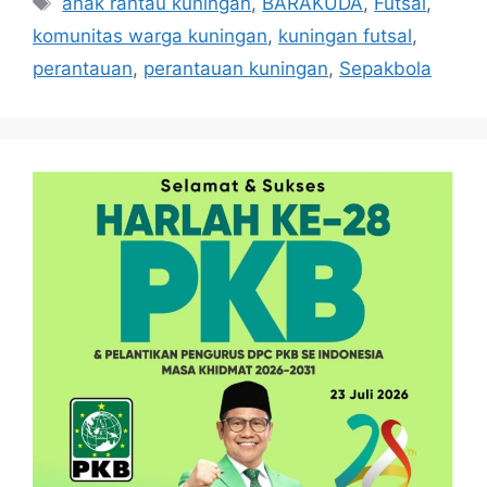
anak rantau kuningan
,
BARAKUDA
,
Futsal
,
komunitas warga kuningan
,
kuningan futsal
,
perantauan
,
perantauan kuningan
,
Sepakbola