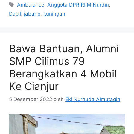
Tag
Ambulance
,
Anggota DPR RI M Nurdin
,
Dapil
,
jabar x
,
kuningan
Bawa Bantuan, Alumni
SMP Cilimus 79
Berangkatkan 4 Mobil
Ke Cianjur
5 Desember 2022
oleh
Eki Nurhuda Almutaqin