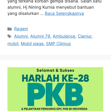
yang terkena korban gempa disana. Salah satu
alumni, Hj Nining Kurnia menyebut bantuan
yang disalurkan …
Baca Selengkapnya
Kategori
Ragam
Tag
Alumni
,
Alumni 79
,
Ambulance
,
Cianjur
,
mobil
,
Mobil siaga
,
SMP Cilimus