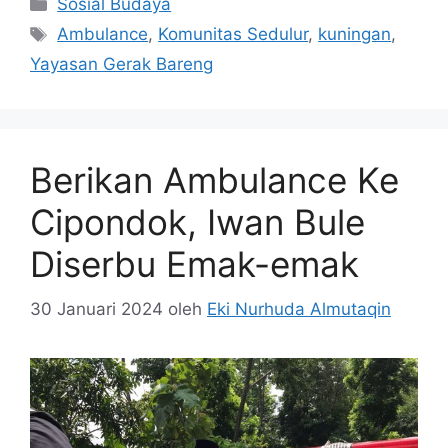
Kategori
Sosial Budaya
Tag
Ambulance
,
Komunitas Sedulur
,
kuningan
,
Yayasan Gerak Bareng
Berikan Ambulance Ke
Cipondok, Iwan Bule
Diserbu Emak-emak
30 Januari 2024
oleh
Eki Nurhuda Almutaqin