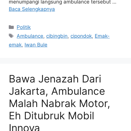
menumpangi langsung ambulance tersebut …
Baca Selengkapnya
Kategori
Politik
Tag
Ambulance
,
cibingbin
,
cipondok
,
Emak-
emak
,
Iwan Bule
Bawa Jenazah Dari
Jakarta, Ambulance
Malah Nabrak Motor,
Eh Ditubruk Mobil
Innova