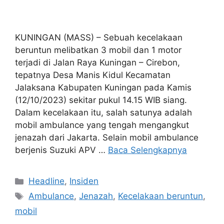
KUNINGAN (MASS) – Sebuah kecelakaan
beruntun melibatkan 3 mobil dan 1 motor
terjadi di Jalan Raya Kuningan – Cirebon,
tepatnya Desa Manis Kidul Kecamatan
Jalaksana Kabupaten Kuningan pada Kamis
(12/10/2023) sekitar pukul 14.15 WIB siang.
Dalam kecelakaan itu, salah satunya adalah
mobil ambulance yang tengah mengangkut
jenazah dari Jakarta. Selain mobil ambulance
berjenis Suzuki APV …
Baca Selengkapnya
Kategori
Headline
,
Insiden
Tag
Ambulance
,
Jenazah
,
Kecelakaan beruntun
,
mobil