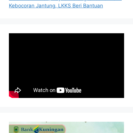
Kebocoran Jantung, LKKS Beri Bantuan