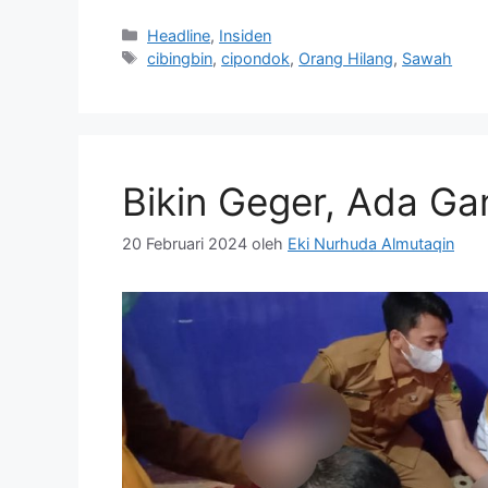
Kategori
Headline
,
Insiden
Tag
cibingbin
,
cipondok
,
Orang Hilang
,
Sawah
Bikin Geger, Ada Ga
20 Februari 2024
oleh
Eki Nurhuda Almutaqin