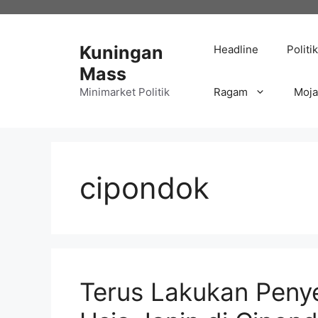
Langsung
ke
isi
Kuningan
Headline
Politik
Mass
Minimarket Politik
Ragam
Moj
cipondok
Terus Lakukan Penyel