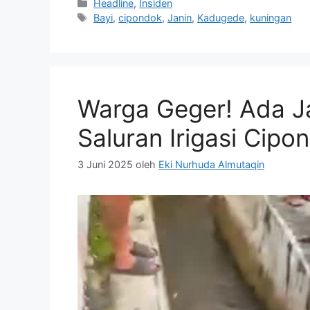
Kategori
Headline
,
Insiden
Tag
Bayi
,
cipondok
,
Janin
,
Kadugede
,
kuningan
Warga Geger! Ada J
Saluran Irigasi Cipo
3 Juni 2025
oleh
Eki Nurhuda Almutaqin