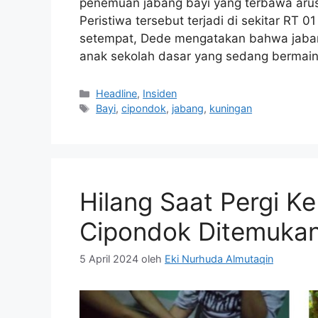
penemuan jabang bayi yang terbawa arus a
Peristiwa tersebut terjadi di sekitar RT
setempat, Dede mengatakan bahwa jabang
anak sekolah dasar yang sedang bermain 
Kategori
Headline
,
Insiden
Tag
Bayi
,
cipondok
,
jabang
,
kuningan
Hilang Saat Pergi K
Cipondok Ditemukan
5 April 2024
oleh
Eki Nurhuda Almutaqin