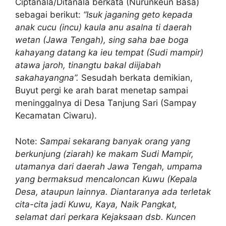
Ciptanala/Ditanala berkata (Nurunkeun Basa)
sebagai berikut:
“Isuk jaganing geto kepada
anak cucu (incu) kaula anu asalna ti daerah
wetan (Jawa Tengah), sing saha bae boga
kahayang datang ka ieu tempat (Sudi mampir)
atawa jaroh, tinangtu bakal diijabah
sakahayangna”.
Sesudah berkata demikian,
Buyut pergi ke arah barat menetap sampai
meninggalnya di Desa Tanjung Sari (Sampay
Kecamatan Ciwaru).
Note:
Sampai sekarang banyak orang yang
berkunjung (ziarah) ke makam Sudi Mampir,
utamanya dari daerah Jawa Tengah, umpama
yang bermaksud mencaloncan Kuwu (Kepala
Desa, ataupun lainnya. Diantaranya ada terletak
cita-cita jadi Kuwu, Kaya, Naik Pangkat,
selamat dari perkara Kejaksaan dsb. Kuncen