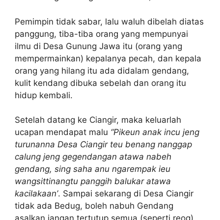
Pemimpin tidak sabar, lalu waluh dibelah diatas
panggung, tiba-tiba orang yang mempunyai
ilmu di Desa Gunung Jawa itu (orang yang
mempermainkan) kepalanya pecah, dan kepala
orang yang hilang itu ada didalam gendang,
kulit kendang dibuka sebelah dan orang itu
hidup kembali.
Setelah datang ke Ciangir, maka keluarlah
ucapan mendapat malu
“Pikeun anak incu jeng
turunanna Desa Ciangir teu benang nanggap
calung jeng gegendangan atawa nabeh
gendang, sing saha anu ngarempak ieu
wangsittinangtu panggih balukar atawa
kacilakaan’
. Sampai sekarang di Desa Ciangir
tidak ada Bedug, boleh nabuh Gendang
asalkan jangan tertutup semua (seperti reog).