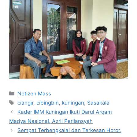
Kategori
Netizen Mass
Tag
ciangir
,
cibingbin
,
kuningan
,
Sasakala
Kader IMM Kuningan Ikuti Darul Arqam
Madya Nasional, Azril Perliansyah
Sempat Terbengkalai dan Terkesan Horor,