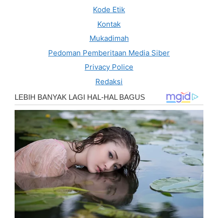
Kode Etik
Kontak
Mukadimah
Pedoman Pemberitaan Media Siber
Privacy Police
Redaksi