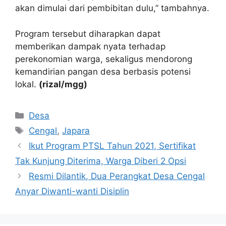
akan dimulai dari pembibitan dulu,” tambahnya.
Program tersebut diharapkan dapat
memberikan dampak nyata terhadap
perekonomian warga, sekaligus mendorong
kemandirian pangan desa berbasis potensi
lokal.
(rizal/mgg)
Kategori
Desa
Tag
Cengal
,
Japara
Ikut Program PTSL Tahun 2021, Sertifikat
Tak Kunjung Diterima, Warga Diberi 2 Opsi
Resmi Dilantik, Dua Perangkat Desa Cengal
Anyar Diwanti-wanti Disiplin