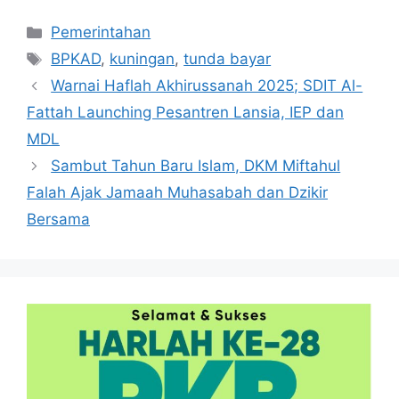
Kategori
Pemerintahan
Tag
BPKAD
,
kuningan
,
tunda bayar
Warnai Haflah Akhirussanah 2025; SDIT Al-
Fattah Launching Pesantren Lansia, IEP dan
MDL
Sambut Tahun Baru Islam, DKM Miftahul
Falah Ajak Jamaah Muhasabah dan Dzikir
Bersama