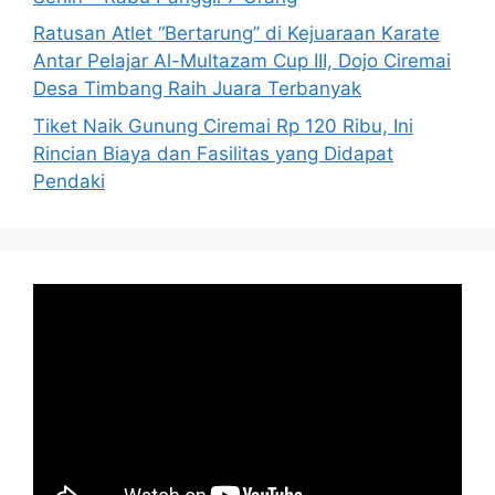
Ratusan Atlet “Bertarung” di Kejuaraan Karate
Antar Pelajar Al-Multazam Cup III, Dojo Ciremai
Desa Timbang Raih Juara Terbanyak
Tiket Naik Gunung Ciremai Rp 120 Ribu, Ini
Rincian Biaya dan Fasilitas yang Didapat
Pendaki