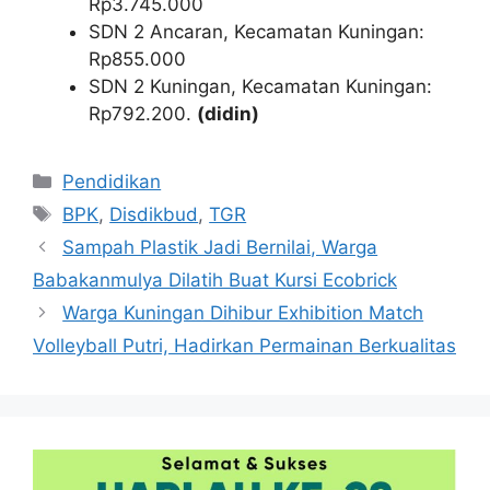
Rp3.745.000
SDN 2 Ancaran, Kecamatan Kuningan:
Rp855.000
SDN 2 Kuningan, Kecamatan Kuningan:
Rp792.200.
(didin)
Kategori
Pendidikan
Tag
BPK
,
Disdikbud
,
TGR
Sampah Plastik Jadi Bernilai, Warga
Babakanmulya Dilatih Buat Kursi Ecobrick
Warga Kuningan Dihibur Exhibition Match
Volleyball Putri, Hadirkan Permainan Berkualitas