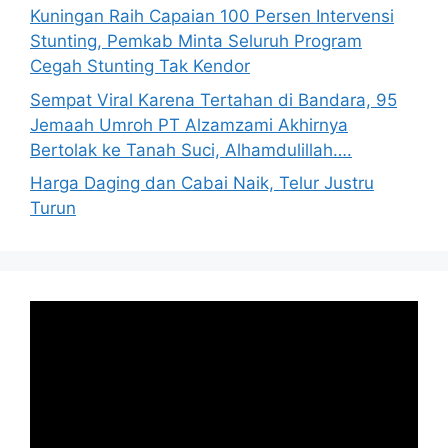
Kuningan Raih Capaian 100 Persen Intervensi
Stunting, Pemkab Minta Seluruh Program
Cegah Stunting Tak Kendor
Sempat Viral Karena Tertahan di Bandara, 95
Jemaah Umroh PT Alzamzami Akhirnya
Bertolak ke Tanah Suci, Alhamdulillah….
Harga Daging dan Cabai Naik, Telur Justru
Turun