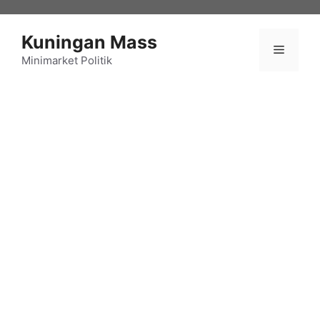
Langsung
ke
Kuningan Mass
isi
Menu
Minimarket Politik