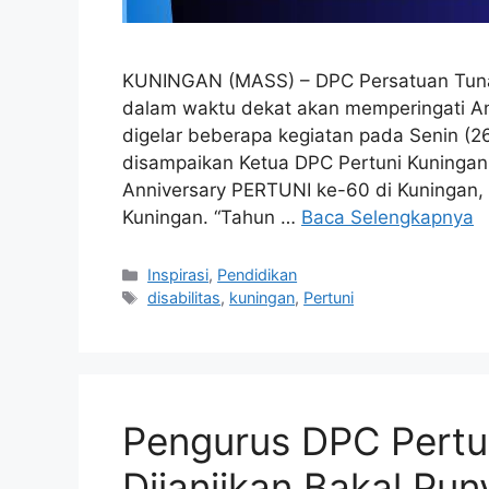
KUNINGAN (MASS) – DPC Persatuan Tuna
dalam waktu dekat akan memperingati A
digelar beberapa kegiatan pada Senin (2
disampaikan Ketua DPC Pertuni Kuningan
Anniversary PERTUNI ke-60 di Kuningan, a
Kuningan. “Tahun …
Baca Selengkapnya
Kategori
Inspirasi
,
Pendidikan
Tag
disabilitas
,
kuningan
,
Pertuni
Pengurus DPC Pertun
Dijanjikan Bakal Pun