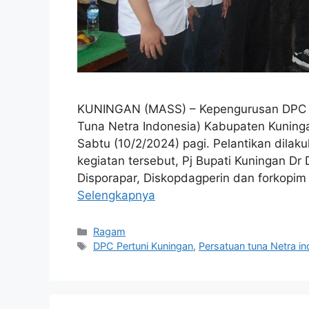
KUNINGAN (MASS) – Kepengurusan DPC P
Tuna Netra Indonesia) Kabupaten Kuningan
Sabtu (10/2/2024) pagi. Pelantikan dilak
kegiatan tersebut, Pj Bupati Kuningan Dr 
Disporapar, Diskopdagperin dan forkopi
Selengkapnya
Kategori
Ragam
Tag
DPC Pertuni Kuningan
,
Persatuan tuna Netra i