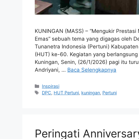
KUNINGAN (MASS) – “Mengukir Prestasi 
Emas” sebuah tema yang digagas oleh D
Tunanetra Indonesia (Pertuni) Kabupate
(HUT) ke-60. Kegiatan yang berlangsung d
Kuningan, Senin, (26/1/2026) pagi itu turu
Andriyani, …
Baca Selengkapnya
Kategori
Inspirasi
Tag
DPC
,
HUT Pertuni
,
kuningan
,
Pertuni
Peringati Anniversa