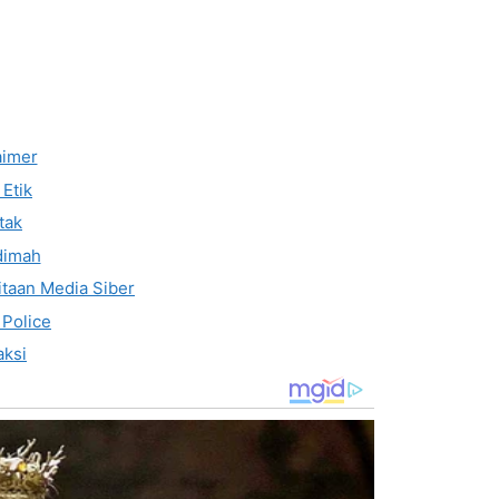
aimer
Etik
tak
dimah
taan Media Siber
 Police
ksi