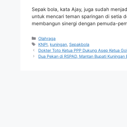
Sepak bola, kata Ajay, juga sudah menja
untuk mencari teman sparingan di setia d
membangun sinergi dengan pemuda-pemu
Kategori
Olahraga
Tag
KNPI
,
kuningan
,
Sepakbola
Dokter Toto Ketua PPP Dukung Asep Ketua Go
Dua Pekan di RSPAD, Mantan Bupati Kuningan 