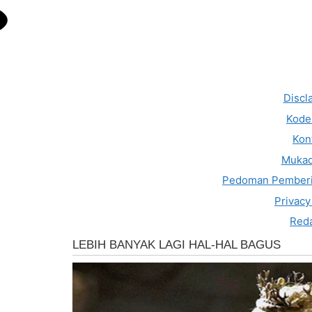
Discl
Kode 
Kon
Muka
Pedoman Pemberi
Privacy
Reda