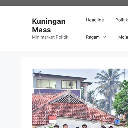
Langsung
ke
isi
Kuningan
Headline
Politik
Mass
Minimarket Politik
Ragam
Moj