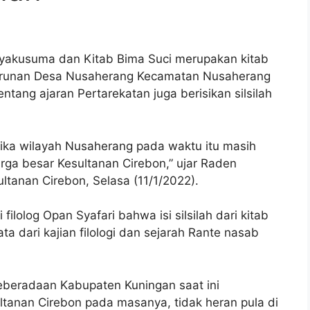
akusuma dan Kitab Bima Suci merupakan kitab
keturunan Desa Nusaherang Kecamatan Nusaherang
entang ajaran Pertarekatan juga berisikan silsilah
i jika wilayah Nusaherang pada waktu itu masih
ga besar Kesultanan Cirebon,” ujar Raden
ltanan Cirebon, Selasa (11/1/2022).
filolog Opan Syafari bahwa isi silsilah dari kitab
ta dari kajian filologi dan sejarah Rante nasab
keberadaan Kabupaten Kuningan saat ini
tanan Cirebon pada masanya, tidak heran pula di