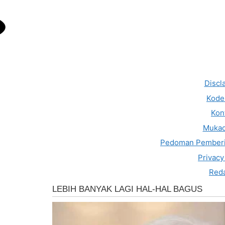
Discl
Kode 
Kon
Muka
Pedoman Pemberi
Privacy
Reda