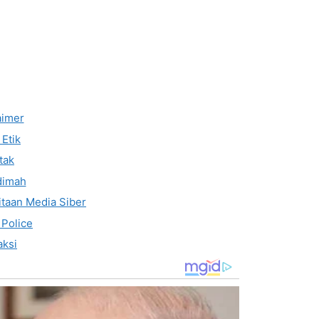
aimer
Etik
tak
dimah
taan Media Siber
 Police
ksi