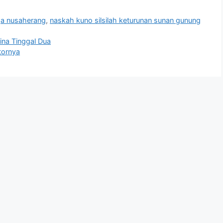
ga nusaherang
,
naskah kuno silsilah keturunan sunan gunung
ina Tinggal Dua
tornya