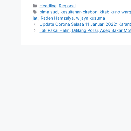
Kategori
Headline
,
Regional
Tag
bima suci
,
kesultanan cirebon
,
kitab kuno war
jati
,
Raden Hamzaiya
,
wijaya kusuma
Update Corona Selasa 11 Januari 2022: Karant
Tak Pakai Helm, Ditilang Polisi, Asep Bakar Mo