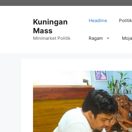
Langsung
ke
isi
Kuningan
Headline
Politik
Mass
Minimarket Politik
Ragam
Moj