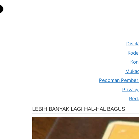
Discl
Kode 
Kon
Muka
Pedoman Pemberi
Privacy
Reda