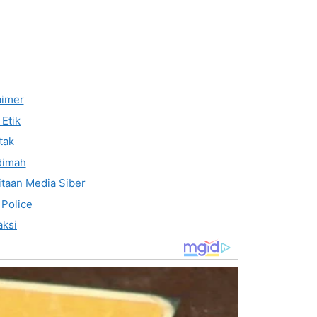
aimer
Etik
tak
dimah
taan Media Siber
 Police
ksi