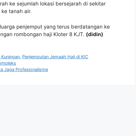
ah ke sejumlah lokasi bersejarah di sekitar
ke tanah air.
eluarga penjemput yang terus berdatangan ke
ngan rombongan haji Kloter 8 KJT.
(didin)
i Kuningan
,
Penjemputan Jemaah Haji di KIC
ompleks‎
ta Jaga Profesionalisme