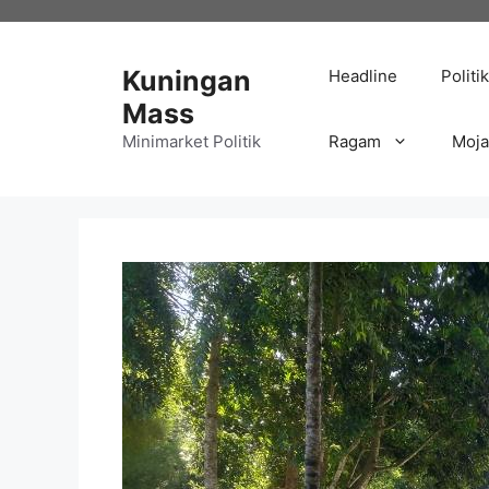
Langsung
ke
isi
Kuningan
Headline
Politik
Mass
Minimarket Politik
Ragam
Moj