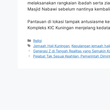
melaksanakan rangkaian ibadah serta ziar
Masjid Nabawi sebelum nantinya kembali 
Pantauan di lokasi tampak antusiasme k
Kompleks KIC Kuningan menjelang kedata
Kategori
Religi
Tag
Jemaah Haji Kuningan
,
Kepulangan jemaah haj
Generasi Z di Tengah Realitas yang Semakin K
Pejabat Tak Sesuai Keahlian, Pemerintah Dimin