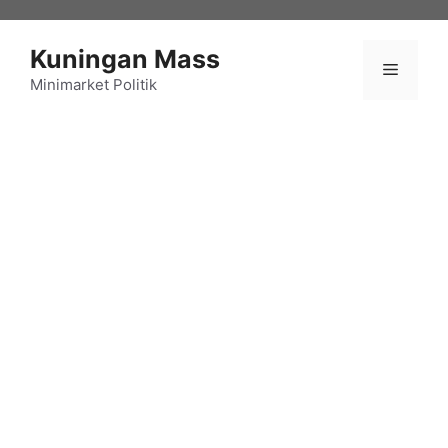
Langsung
ke
Kuningan Mass
isi
Menu
Minimarket Politik