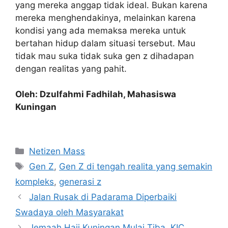
yang mereka anggap tidak ideal. Bukan karena
mereka menghendakinya, melainkan karena
kondisi yang ada memaksa mereka untuk
bertahan hidup dalam situasi tersebut. Mau
tidak mau suka tidak suka gen z dihadapan
dengan realitas yang pahit.
Oleh: Dzulfahmi Fadhilah, Mahasiswa
Kuningan
Kategori
Netizen Mass
Tag
Gen Z
,
Gen Z di tengah realita yang semakin
kompleks
,
generasi z
Jalan Rusak di Padarama Diperbaiki
Swadaya oleh Masyarakat
Jemaah Haji Kuningan Mulai Tiba, KIC