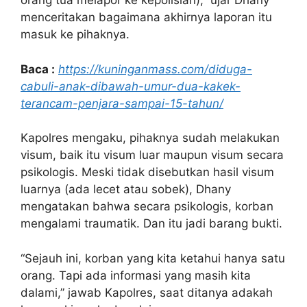
orang tua melapor ke kepolisian),” ujar Dhany
menceritakan bagaimana akhirnya laporan itu
masuk ke pihaknya.
Baca :
https://kuninganmass.com/diduga-
cabuli-anak-dibawah-umur-dua-kakek-
terancam-penjara-sampai-15-tahun/
Kapolres mengaku, pihaknya sudah melakukan
visum, baik itu visum luar maupun visum secara
psikologis. Meski tidak disebutkan hasil visum
luarnya (ada lecet atau sobek), Dhany
mengatakan bahwa secara psikologis, korban
mengalami traumatik. Dan itu jadi barang bukti.
“Sejauh ini, korban yang kita ketahui hanya satu
orang. Tapi ada informasi yang masih kita
dalami,” jawab Kapolres, saat ditanya adakah