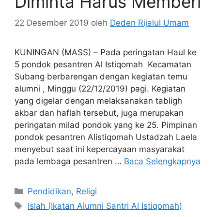
Diminta Harus Memberi
22 Desember 2019
oleh
Deden Rijalul Umam
KUNINGAN (MASS) – Pada peringatan Haul ke
5 pondok pesantren Al Istiqomah Kecamatan
Subang berbarengan dengan kegiatan temu
alumni , Minggu (22/12/2019) pagi. Kegiatan
yang digelar dengan melaksanakan tabligh
akbar dan haflah tersebut, juga merupakan
peringatan milad pondok yang ke 25. Pimpinan
pondok pesantren Alistiqomah Ustadzah Laela
menyebut saat ini kepercayaan masyarakat
pada lembaga pesantren …
Baca Selengkapnya
Kategori
Pendidikan
,
Religi
Tag
Islah (Ikatan Alumni Santri Al Istiqomah)