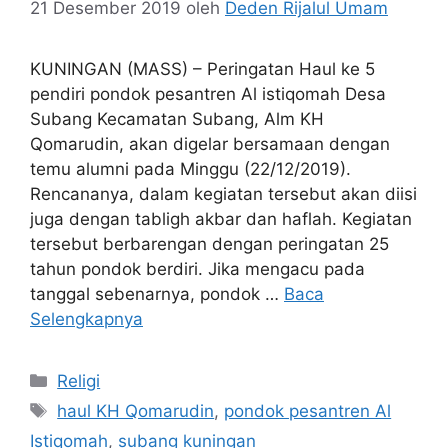
21 Desember 2019
oleh
Deden Rijalul Umam
KUNINGAN (MASS) – Peringatan Haul ke 5
pendiri pondok pesantren Al istiqomah Desa
Subang Kecamatan Subang, Alm KH
Qomarudin, akan digelar bersamaan dengan
temu alumni pada Minggu (22/12/2019).
Rencananya, dalam kegiatan tersebut akan diisi
juga dengan tabligh akbar dan haflah. Kegiatan
tersebut berbarengan dengan peringatan 25
tahun pondok berdiri. Jika mengacu pada
tanggal sebenarnya, pondok …
Baca
Selengkapnya
Kategori
Religi
Tag
haul KH Qomarudin
,
pondok pesantren Al
Istiqomah
,
subang kuningan