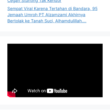
Cegah Stunting Tak Kendor
Sempat Viral Karena Tertahan di Bandara, 95
Jemaah Umroh PT Alzamzami Akhirnya
Bertolak ke Tanah Suci, Alhamdulillah….