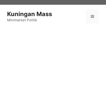
Langsung
ke
Kuningan Mass
isi
Menu
Minimarket Politik