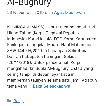
Al-Bughury
26 November 2019
oleh
Agus Mustawan
KUNINGAN (MASS)- Untuk memperingati Hari
Ulang Tahun (Korps Pegawai Republik
Indonesia) Korpri ke-48, DPD Korpri Kabupaten
Kuningan menggelar Maulid Nabi Muhammad
SAW 1440 H/2019 di Lapangan Sekretariat
Daerah Kabupaten Kuningan, Selasa
(26/11/2019). Untuk penceramah Korpri
mengahadirkn Subki Al-Bughury. Ustad yang
sering tampil di depan layar kaca ini
memberkan taujiyah selama satu jam. Adapun
tema yang …
Baca Selengkapnya
Kategori
Religi