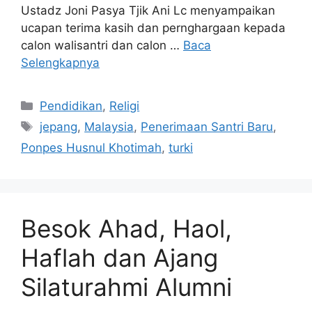
Ustadz Joni Pasya Tjik Ani Lc menyampaikan
ucapan terima kasih dan pernghargaan kepada
calon walisantri dan calon …
Baca
Selengkapnya
Kategori
Pendidikan
,
Religi
Tag
jepang
,
Malaysia
,
Penerimaan Santri Baru
,
Ponpes Husnul Khotimah
,
turki
Besok Ahad, Haol,
Haflah dan Ajang
Silaturahmi Alumni