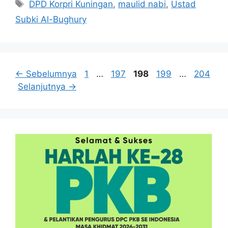
Tag
DPD Korpri Kuningan
,
maulid nabi
,
Ustad
Subki Al-Bughury
Halaman
Halaman
Halaman
Halaman
Halama
←
Sebelumnya
1
…
197
198
199
…
204
Selanjutnya
→