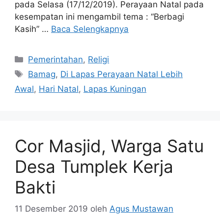
pada Selasa (17/12/2019). Perayaan Natal pada
kesempatan ini mengambil tema : “Berbagi
Kasih” …
Baca Selengkapnya
Kategori
Pemerintahan
,
Religi
Tag
Bamag
,
Di Lapas Perayaan Natal Lebih
Awal
,
Hari Natal
,
Lapas Kuningan
Cor Masjid, Warga Satu
Desa Tumplek Kerja
Bakti
11 Desember 2019
oleh
Agus Mustawan