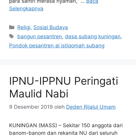
para santri merasa nyaman,” …
Baca
Selengkapnya
Kategori
Religi
,
Sosial Budaya
Tag
bangun pesantren
,
desa subang kuningan
,
Pondok pesantren al istiqomah subang
IPNU-IPPNU Peringati
Maulid Nabi
9 Desember 2019
oleh
Deden Rijalul Umam
KUNINGAN (MASS) – Sekitar 150 anggota dari
banom-banom dan rekanita NU dari seluruh