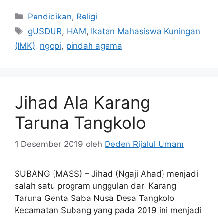
Kategori
Pendidikan
,
Religi
Tag
gUSDUR
,
HAM
,
Ikatan Mahasiswa Kuningan
(IMK)
,
ngopi
,
pindah agama
Jihad Ala Karang
Taruna Tangkolo
1 Desember 2019
oleh
Deden Rijalul Umam
SUBANG (MASS) – Jihad (Ngaji Ahad) menjadi
salah satu program unggulan dari Karang
Taruna Genta Saba Nusa Desa Tangkolo
Kecamatan Subang yang pada 2019 ini menjadi