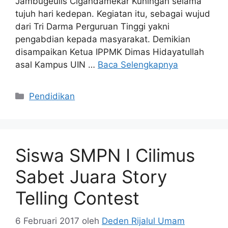
Jambugeulis Cigandamekar Kuningan selama
tujuh hari kedepan. Kegiatan itu, sebagai wujud
dari Tri Darma Perguruan Tinggi yakni
pengabdian kepada masyarakat. Demikian
disampaikan Ketua IPPMK Dimas Hidayatullah
asal Kampus UIN …
Baca Selengkapnya
Kategori
Pendidikan
Siswa SMPN I Cilimus
Sabet Juara Story
Telling Contest
6 Februari 2017
oleh
Deden Rijalul Umam