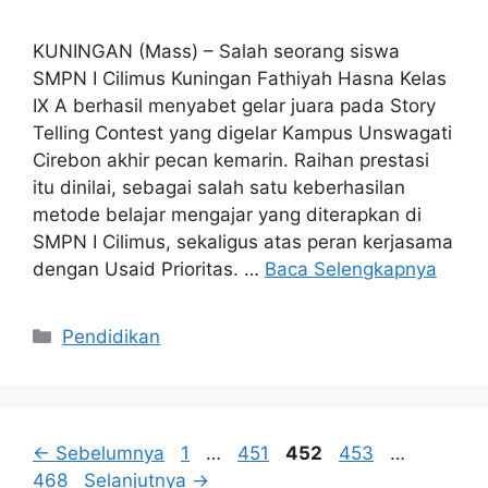
KUNINGAN (Mass) – Salah seorang siswa
SMPN I Cilimus Kuningan Fathiyah Hasna Kelas
IX A berhasil menyabet gelar juara pada Story
Telling Contest yang digelar Kampus Unswagati
Cirebon akhir pecan kemarin. Raihan prestasi
itu dinilai, sebagai salah satu keberhasilan
metode belajar mengajar yang diterapkan di
SMPN I Cilimus, sekaligus atas peran kerjasama
dengan Usaid Prioritas. …
Baca Selengkapnya
Kategori
Pendidikan
Halaman
Halaman
Halaman
Halaman
Halama
←
Sebelumnya
1
…
451
452
453
…
468
Selanjutnya
→