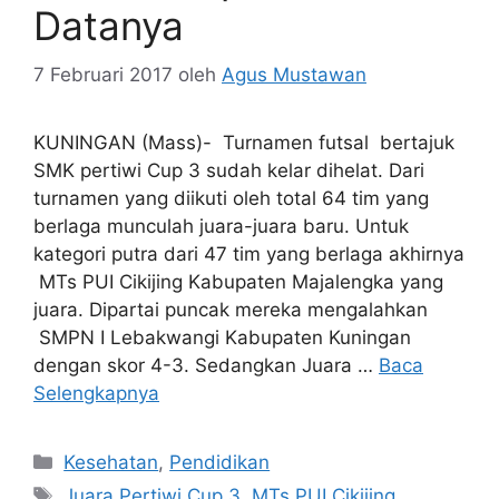
Datanya
7 Februari 2017
oleh
Agus Mustawan
KUNINGAN (Mass)- Turnamen futsal bertajuk
SMK pertiwi Cup 3 sudah kelar dihelat. Dari
turnamen yang diikuti oleh total 64 tim yang
berlaga munculah juara-juara baru. Untuk
kategori putra dari 47 tim yang berlaga akhirnya
MTs PUI Cikijing Kabupaten Majalengka yang
juara. Dipartai puncak mereka mengalahkan
SMPN I Lebakwangi Kabupaten Kuningan
dengan skor 4-3. Sedangkan Juara …
Baca
Selengkapnya
Kategori
Kesehatan
,
Pendidikan
Tag
Juara Pertiwi Cup 3
,
MTs PUI Cikijing