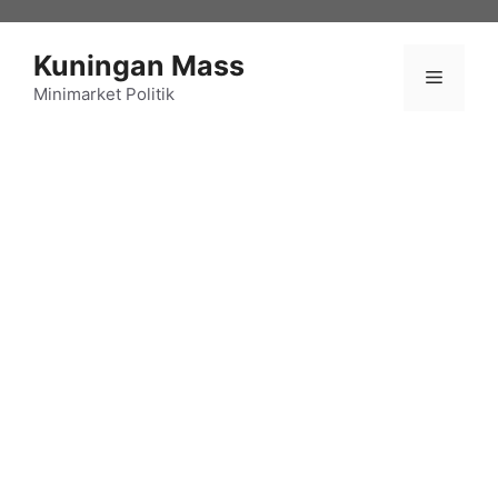
Langsung
ke
Kuningan Mass
isi
Menu
Minimarket Politik