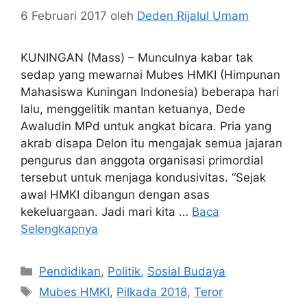
6 Februari 2017
oleh
Deden Rijalul Umam
KUNINGAN (Mass) – Munculnya kabar tak
sedap yang mewarnai Mubes HMKI (Himpunan
Mahasiswa Kuningan Indonesia) beberapa hari
lalu, menggelitik mantan ketuanya, Dede
Awaludin MPd untuk angkat bicara. Pria yang
akrab disapa Delon itu mengajak semua jajaran
pengurus dan anggota organisasi primordial
tersebut untuk menjaga kondusivitas. “Sejak
awal HMKI dibangun dengan asas
kekeluargaan. Jadi mari kita …
Baca
Selengkapnya
Kategori
Pendidikan
,
Politik
,
Sosial Budaya
Tag
Mubes HMKI
,
Pilkada 2018
,
Teror