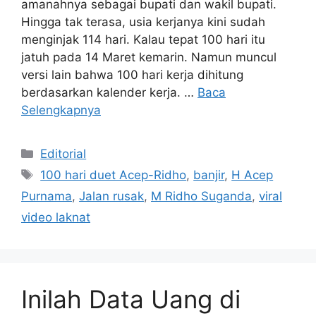
amanahnya sebagai bupati dan wakil bupati.
Hingga tak terasa, usia kerjanya kini sudah
menginjak 114 hari. Kalau tepat 100 hari itu
jatuh pada 14 Maret kemarin. Namun muncul
versi lain bahwa 100 hari kerja dihitung
berdasarkan kalender kerja. …
Baca
Selengkapnya
Kategori
Editorial
Tag
100 hari duet Acep-Ridho
,
banjir
,
H Acep
Purnama
,
Jalan rusak
,
M Ridho Suganda
,
viral
video laknat
Inilah Data Uang di