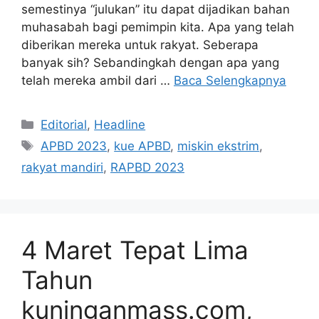
semestinya “julukan” itu dapat dijadikan bahan
muhasabah bagi pemimpin kita. Apa yang telah
diberikan mereka untuk rakyat. Seberapa
banyak sih? Sebandingkah dengan apa yang
telah mereka ambil dari …
Baca Selengkapnya
Kategori
Editorial
,
Headline
Tag
APBD 2023
,
kue APBD
,
miskin ekstrim
,
rakyat mandiri
,
RAPBD 2023
4 Maret Tepat Lima
Tahun
kuninganmass.com,