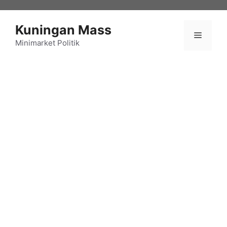
Langsung
ke
Kuningan Mass
isi
Menu
Minimarket Politik