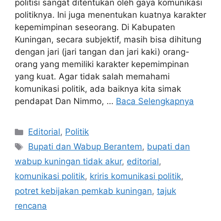
politisi sangat ditentukan oleh gaya komunikasi
politiknya. Ini juga menentukan kuatnya karakter
kepemimpinan seseorang. Di Kabupaten
Kuningan, secara subjektif, masih bisa dihitung
dengan jari (jari tangan dan jari kaki) orang-
orang yang memiliki karakter kepemimpinan
yang kuat. Agar tidak salah memahami
komunikasi politik, ada baiknya kita simak
pendapat Dan Nimmo, …
Baca Selengkapnya
Kategori
Editorial
,
Politik
Tag
Bupati dan Wabup Berantem
,
bupati dan
wabup kuningan tidak akur
,
editorial
,
komunikasi politik
,
kriris komunikasi politik
,
potret kebijakan pemkab kuningan
,
tajuk
rencana