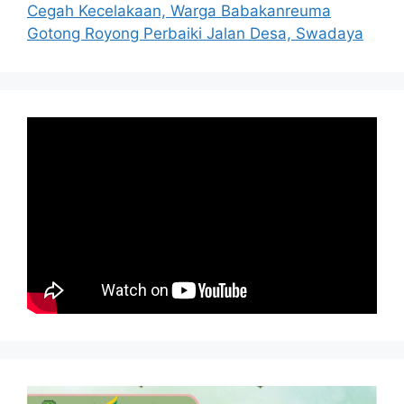
Cegah Kecelakaan, Warga Babakanreuma
Gotong Royong Perbaiki Jalan Desa, Swadaya