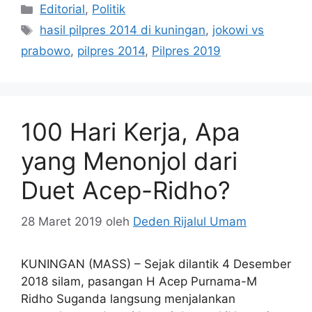
Kategori
Editorial
,
Politik
Tag
hasil pilpres 2014 di kuningan
,
jokowi vs
prabowo
,
pilpres 2014
,
Pilpres 2019
100 Hari Kerja, Apa
yang Menonjol dari
Duet Acep-Ridho?
28 Maret 2019
oleh
Deden Rijalul Umam
KUNINGAN (MASS) – Sejak dilantik 4 Desember
2018 silam, pasangan H Acep Purnama-M
Ridho Suganda langsung menjalankan