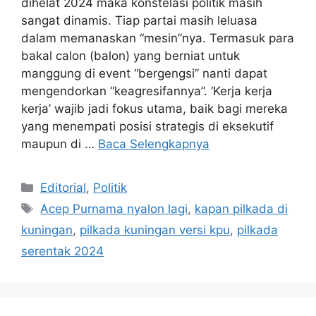
dihelat 2024 maka konstelasi politik masih
sangat dinamis. Tiap partai masih leluasa
dalam memanaskan “mesin”nya. Termasuk para
bakal calon (balon) yang berniat untuk
manggung di event “bergengsi” nanti dapat
mengendorkan “keagresifannya”. ‘Kerja kerja
kerja’ wajib jadi fokus utama, baik bagi mereka
yang menempati posisi strategis di eksekutif
maupun di …
Baca Selengkapnya
Kategori
Editorial
,
Politik
Tag
Acep Purnama nyalon lagi
,
kapan pilkada di
kuningan
,
pilkada kuningan versi kpu
,
pilkada
serentak 2024