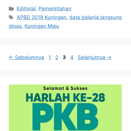
Kategori
Editorial
,
Pemerintahan
Tag
APBD 2019 Kuningan
,
data belanja langsung
dinas
,
Kuningan Maju
Halaman
Halaman
Halaman
Halaman
←
Sebelumnya
1
2
3
4
Selanjutnya
→