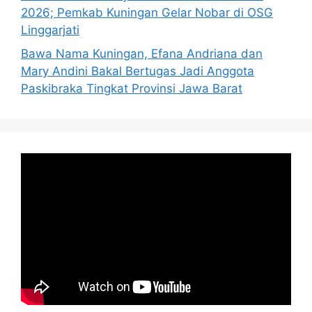
2026; Pemkab Kuningan Gelar Nobar di OSG
Linggarjati
Bawa Nama Kuningan, Efana Andriana dan
Mary Andini Bakal Bertugas Jadi Anggota
Paskibraka Tingkat Provinsi Jawa Barat