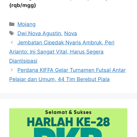
(rqb/mgg)
Kategori
Mojang
Tag
Dwi Nova Agustin
,
Nova
Jembatan Cipedak Nyaris Ambruk, Peri
Arianto: Ini Sangat Vital, Harus Segera
Diantisipasi
Perdana KIFFA Gelar Turnamen Futsal Antar
Pelajar dan Umum, 44 Tim Berebut Piala