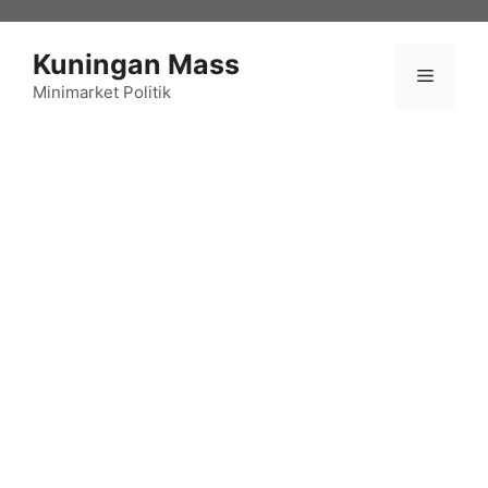
Langsung
ke
Kuningan Mass
isi
Menu
Minimarket Politik