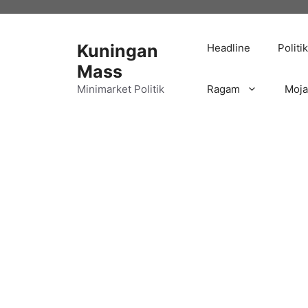
Langsung
ke
isi
Kuningan
Headline
Politik
Mass
Minimarket Politik
Ragam
Moj