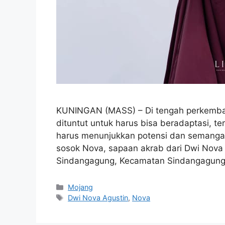
KUNINGAN (MASS) – Di tengah perkemba
dituntut untuk harus bisa beradaptasi, 
harus menunjukkan potensi dan semangat y
sosok Nova, sapaan akrab dari Dwi Nova 
Sindangagung, Kecamatan Sindangagun
Kategori
Mojang
Tag
Dwi Nova Agustin
,
Nova