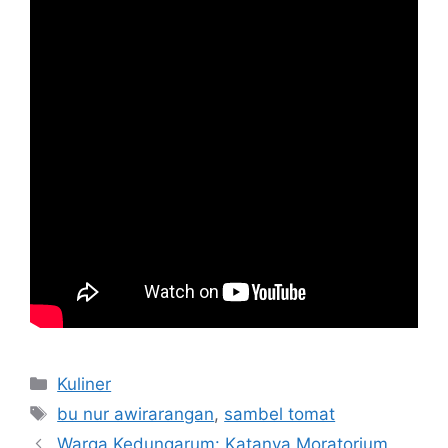
Kategori
Kuliner
Tag
bu nur awirarangan
,
sambel tomat
Warga Kedungarum: Katanya Moratorium,