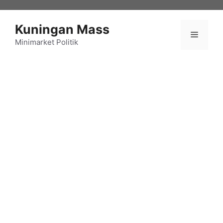
Langsung
ke
Kuningan Mass
isi
Menu
Minimarket Politik