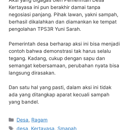
Aksi yang digagas oleh Pemerintah Desa
Kertayasa ini pun berakhir damai tanpa
negosiasi panjang. Pihak lawan, yakni sampah,
berhasil dikalahkan dan diamankan ke tempat
pengolahan TPS3R Yuni Sarah.
Pemerintah desa berharap aksi ini bisa menjadi
contoh bahwa demonstrasi tak harus selalu
tegang. Kadang, cukup dengan sapu dan
semangat kebersamaan, perubahan nyata bisa
langsung dirasakan.
Dan satu hal yang pasti, dalam aksi ini tidak
ada yang ditangkap aparat kecuali sampah
yang bandel.
Kategori
Desa
,
Ragam
Tag
desa
,
Kertayasa
,
Smapah