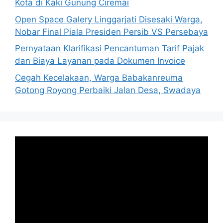
Kota di Kaki Gunung Ciremai
Open Space Galery Linggarjati Disesaki Warga,
Nobar Final Piala Presiden Persib VS Persebaya
Pernyataan Klarifikasi Pencantuman Tarif Pajak
dan Biaya Layanan pada Dokumen Invoice
Cegah Kecelakaan, Warga Babakanreuma
Gotong Royong Perbaiki Jalan Desa, Swadaya