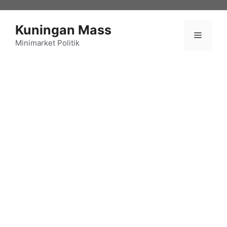
Langsung
ke
Kuningan Mass
isi
Menu
Minimarket Politik