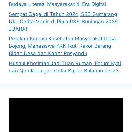
Budaya Literasi Masyarakat di Era Digital
Sempat Gagal di Tahun 2024, SSB Gumarang
Ukir Cerita Manis di Piala PSSI Kuningan 2026,
JUARA!
Petakan Kondisi Kesehatan Masyarakat Desa
Bojong, Mahasiswa KKN Ikuti Rakor Bareng
Bidan Desa dan Kader Posyandu
Husnul Khotimah Jadi Tuan Rumah, Forum Kyai
dan Qori Kuningan Gelar Kajian Bulanan ke-73