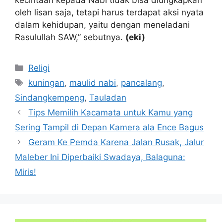
kecintaan kepada Nabi tidak bisa diungkapkan
oleh lisan saja, tetapi harus terdapat aksi nyata
dalam kehidupan, yaitu dengan meneladani
Rasulullah SAW,” sebutnya.
(eki)
Kategori
Religi
Tag
kuningan
,
maulid nabi
,
pancalang
,
Sindangkempeng
,
Tauladan
Tips Memilih Kacamata untuk Kamu yang
Sering Tampil di Depan Kamera ala Ence Bagus
Geram Ke Pemda Karena Jalan Rusak, Jalur
Maleber Ini Diperbaiki Swadaya, Balaguna:
Miris!