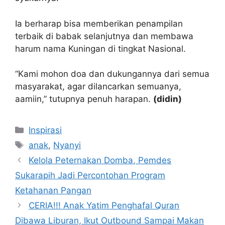
Ia berharap bisa memberikan penampilan
terbaik di babak selanjutnya dan membawa
harum nama Kuningan di tingkat Nasional.
“Kami mohon doa dan dukungannya dari semua
masyarakat, agar dilancarkan semuanya,
aamiin,” tutupnya penuh harapan.
(didin)
Kategori
Inspirasi
Tag
anak
,
Nyanyi
Kelola Peternakan Domba, Pemdes
Sukarapih Jadi Percontohan Program
Ketahanan Pangan
CERIA!!! Anak Yatim Penghafal Quran
Dibawa Liburan, Ikut Outbound Sampai Makan