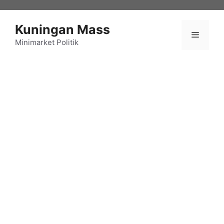
Langsung
ke
Kuningan Mass
isi
Menu
Minimarket Politik