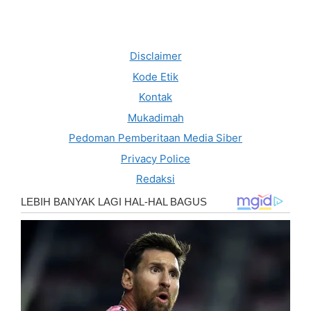
Disclaimer
Kode Etik
Kontak
Mukadimah
Pedoman Pemberitaan Media Siber
Privacy Police
Redaksi