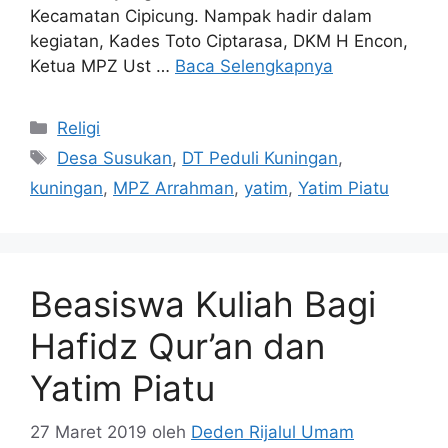
Kecamatan Cipicung. Nampak hadir dalam
kegiatan, Kades Toto Ciptarasa, DKM H Encon,
Ketua MPZ Ust …
Baca Selengkapnya
Kategori
Religi
Tag
Desa Susukan
,
DT Peduli Kuningan
,
kuningan
,
MPZ Arrahman
,
yatim
,
Yatim Piatu
Beasiswa Kuliah Bagi
Hafidz Qur’an dan
Yatim Piatu
27 Maret 2019
oleh
Deden Rijalul Umam