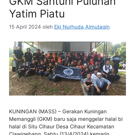
GKM Santuni Puluhan
Yatim Piatu
15 April 2024
oleh
Eki Nurhuda Almutaqin
KUNINGAN (MASS) – Gerakan Kuningan
Memanggil (GKM) baru saja menggelar halal bi
halal di Situ Cihaur Desa Cihaur Kecamatan
Ciawigebang, Sabtu (13/4/2024) kemarin.