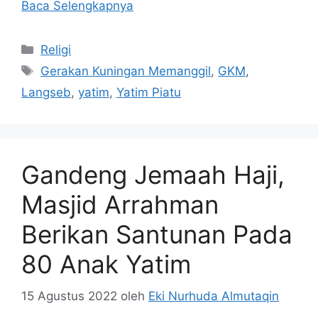
Baca Selengkapnya
Kategori
Religi
Tag
Gerakan Kuningan Memanggil
,
GKM
,
Langseb
,
yatim
,
Yatim Piatu
Gandeng Jemaah Haji,
Masjid Arrahman
Berikan Santunan Pada
80 Anak Yatim
15 Agustus 2022
oleh
Eki Nurhuda Almutaqin