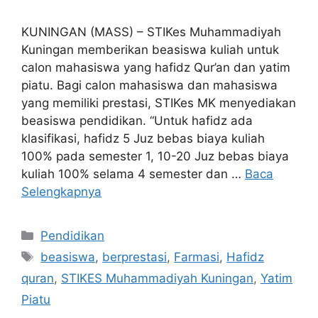
KUNINGAN (MASS) – STIKes Muhammadiyah
Kuningan memberikan beasiswa kuliah untuk
calon mahasiswa yang hafidz Qur’an dan yatim
piatu. Bagi calon mahasiswa dan mahasiswa
yang memiliki prestasi, STIKes MK menyediakan
beasiswa pendidikan. “Untuk hafidz ada
klasifikasi, hafidz 5 Juz bebas biaya kuliah
100% pada semester 1, 10-20 Juz bebas biaya
kuliah 100% selama 4 semester dan …
Baca
Selengkapnya
Kategori
Pendidikan
Tag
beasiswa
,
berprestasi
,
Farmasi
,
Hafidz
quran
,
STIKES Muhammadiyah Kuningan
,
Yatim
Piatu