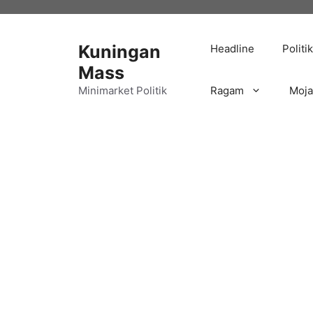
Langsung
ke
isi
Kuningan
Headline
Politik
Mass
Minimarket Politik
Ragam
Moj