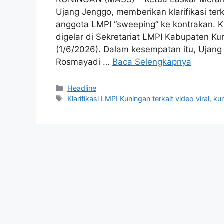
Ujang Jenggo, memberikan klarifikasi ter
anggota LMPI “sweeping” ke kontrakan. Kl
digelar di Sekretariat LMPI Kabupaten K
(1/6/2026). Dalam kesempatan itu, Ujang
Rosmayadi …
Baca Selengkapnya
Kategori
Headline
Tag
Klarifikasi LMPI Kuningan terkait video viral
,
ku