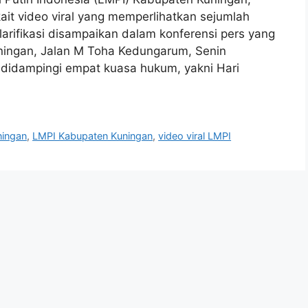
kait video viral yang memperlihatkan sejumlah
arifikasi disampaikan dalam konferensi pers yang
uningan, Jalan M Toha Kedungarum, Senin
 didampingi empat kuasa hukum, yakni Hari
ningan
,
LMPI Kabupaten Kuningan
,
video viral LMPI