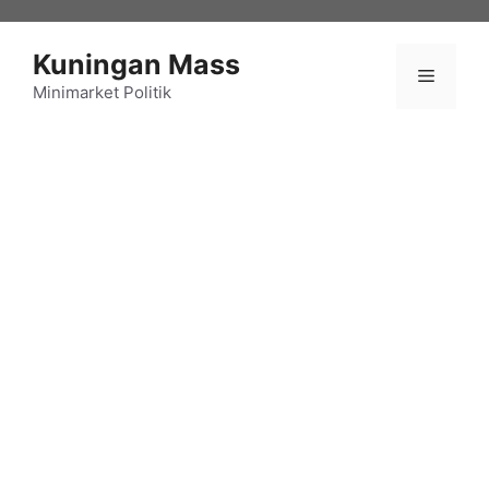
Langsung
ke
Kuningan Mass
isi
Menu
Minimarket Politik