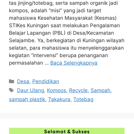
tas jinjing/totebag, serta sampah organik jadi
kompos, adalah “misi” yang jadi target
mahasiswa Kesehatan Masyarakat (Kesmas)
STIKes Kuningan saat melakukan Pengalaman
Belajar Lapangan (PBL) di Desa/Kecamatan
Selajambe. Ya, berkegiatan di Kuningan wilayah
selatan, para mahasiswa itu menyelenggarakan
kegiatan “intervensi” berupa penanganan
permasalahan …
Baca Selengkapnya
Kategori
Desa
,
Pendidikan
Tag
Daur Ulang
,
Kompos
,
Recycle
,
Sampah
,
sampah plastik
,
Takakura
,
Totebag