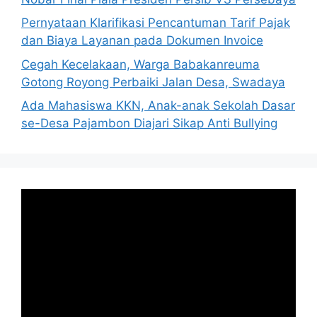
Pernyataan Klarifikasi Pencantuman Tarif Pajak
dan Biaya Layanan pada Dokumen Invoice
Cegah Kecelakaan, Warga Babakanreuma
Gotong Royong Perbaiki Jalan Desa, Swadaya
Ada Mahasiswa KKN, Anak-anak Sekolah Dasar
se-Desa Pajambon Diajari Sikap Anti Bullying