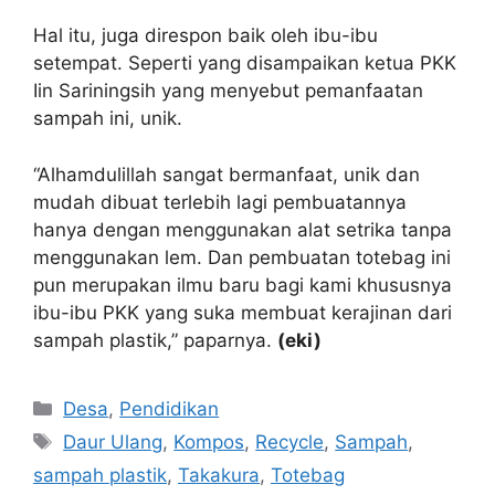
Hal itu, juga direspon baik oleh ibu-ibu
setempat. Seperti yang disampaikan ketua PKK
Iin Sariningsih yang menyebut pemanfaatan
sampah ini, unik.
“Alhamdulillah sangat bermanfaat, unik dan
mudah dibuat terlebih lagi pembuatannya
hanya dengan menggunakan alat setrika tanpa
menggunakan lem. Dan pembuatan totebag ini
pun merupakan ilmu baru bagi kami khususnya
ibu-ibu PKK yang suka membuat kerajinan dari
sampah plastik,” paparnya.
(eki)
Kategori
Desa
,
Pendidikan
Tag
Daur Ulang
,
Kompos
,
Recycle
,
Sampah
,
sampah plastik
,
Takakura
,
Totebag