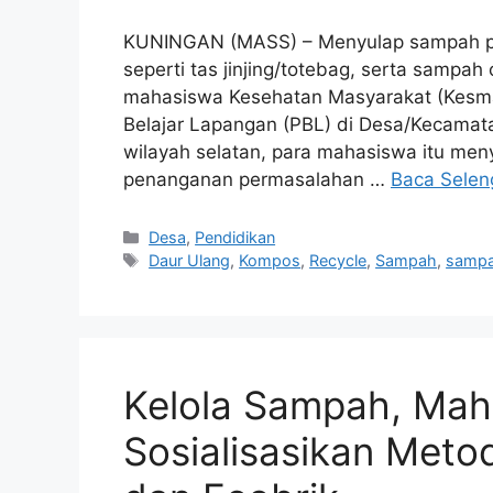
KUNINGAN (MASS) – Menyulap sampah plast
seperti tas jinjing/totebag, serta sampah 
mahasiswa Kesehatan Masyarakat (Kesm
Belajar Lapangan (PBL) di Desa/Kecamata
wilayah selatan, para mahasiswa itu men
penanganan permasalahan …
Baca Selen
Kategori
Desa
,
Pendidikan
Tag
Daur Ulang
,
Kompos
,
Recycle
,
Sampah
,
sampa
Kelola Sampah, Mah
Sosialisasikan Meto