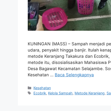
KUNINGAN (MASS) – Sampah menjadi pers
udara, penyakit hingga banjir. Itulah ke
metode Keranjang Takakura dan Ecobrik, 
metode itu, disosialisasikan Mahasiswa 
Desa Bagawat Kecamatan Selajambe. Sosial
Kesehatan …
Baca Selengkapnya
Kategori
Kesehatan
Tag
Ecobrik
,
Kelola Sampah
,
Metode Keranjang
,
S