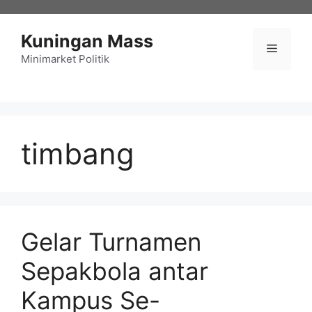
Langsung
ke
Kuningan Mass
isi
Menu
Minimarket Politik
timbang
Gelar Turnamen
Sepakbola antar
Kampus Se-