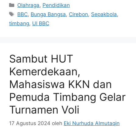
Kategori
Olahraga
,
Pendidikan
Tag
BBC
,
Bunga Bangsa
,
Cirebon
,
Sepakbola
,
timbang
,
UI BBC
Sambut HUT
Kemerdekaan,
Mahasiswa KKN dan
Pemuda Timbang Gelar
Turnamen Voli
17 Agustus 2024
oleh
Eki Nurhuda Almutaqin