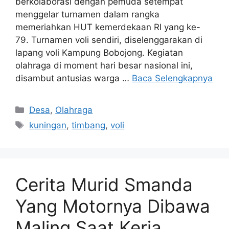
berkolaborasi dengan pemuda setempat
menggelar turnamen dalam rangka
memeriahkan HUT kemerdekaan RI yang ke-
79. Turnamen voli sendiri, diselenggarakan di
lapang voli Kampung Bobojong. Kegiatan
olahraga di moment hari besar nasional ini,
disambut antusias warga …
Baca Selengkapnya
Kategori
Desa
,
Olahraga
Tag
kuningan
,
timbang
,
voli
Cerita Murid Smanda
Yang Motornya Dibawa
Maling Saat Kerja