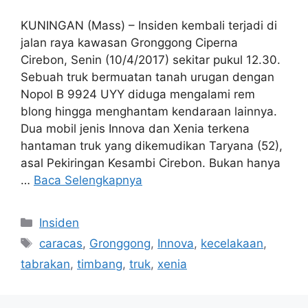
KUNINGAN (Mass) – Insiden kembali terjadi di
jalan raya kawasan Gronggong Ciperna
Cirebon, Senin (10/4/2017) sekitar pukul 12.30.
Sebuah truk bermuatan tanah urugan dengan
Nopol B 9924 UYY diduga mengalami rem
blong hingga menghantam kendaraan lainnya.
Dua mobil jenis Innova dan Xenia terkena
hantaman truk yang dikemudikan Taryana (52),
asal Pekiringan Kesambi Cirebon. Bukan hanya
…
Baca Selengkapnya
Kategori
Insiden
Tag
caracas
,
Gronggong
,
Innova
,
kecelakaan
,
tabrakan
,
timbang
,
truk
,
xenia