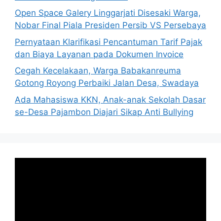
Open Space Galery Linggarjati Disesaki Warga,
Nobar Final Piala Presiden Persib VS Persebaya
Pernyataan Klarifikasi Pencantuman Tarif Pajak
dan Biaya Layanan pada Dokumen Invoice
Cegah Kecelakaan, Warga Babakanreuma
Gotong Royong Perbaiki Jalan Desa, Swadaya
Ada Mahasiswa KKN, Anak-anak Sekolah Dasar
se-Desa Pajambon Diajari Sikap Anti Bullying