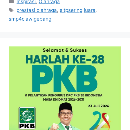
Kategori
Inspirasi
,
Olahraga
Tag
prestasi olahraga
,
sltpsering juara
,
smp4ciawigebang