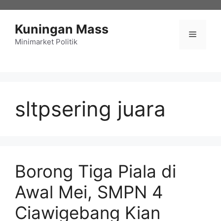
Langsung
ke
Kuningan Mass
isi
Menu
Minimarket Politik
sltpsering juara
Borong Tiga Piala di
Awal Mei, SMPN 4
Ciawigebang Kian