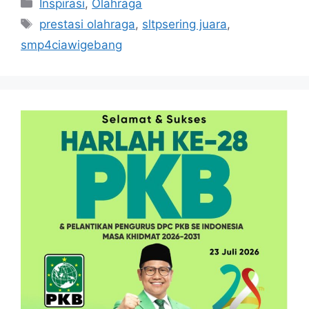
Kategori
Inspirasi
,
Olahraga
Tag
prestasi olahraga
,
sltpsering juara
,
smp4ciawigebang