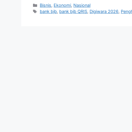
Kategori
Bisnis
,
Ekonomi
,
Nasional
Tag
bank bjb
,
bank bjb QRIS
,
Digiwara 2026
,
Pengh