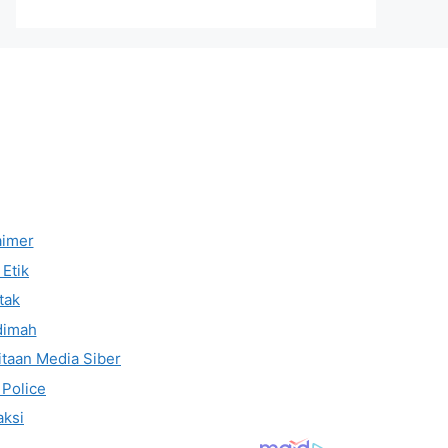
aimer
Etik
tak
dimah
taan Media Siber
 Police
ksi