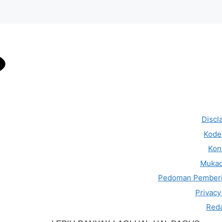
Discl
Kode 
Kon
Muka
Pedoman Pemberi
Privacy
Reda