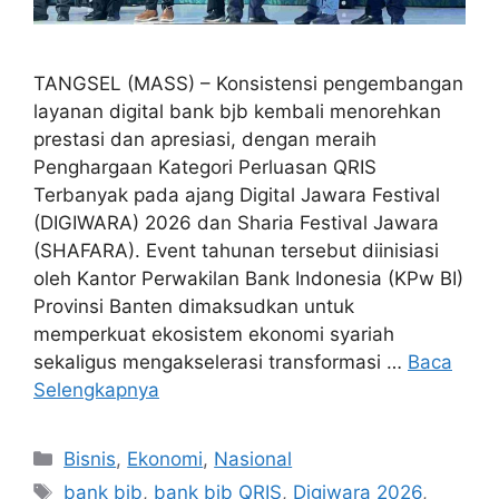
TANGSEL (MASS) – Konsistensi pengembangan
layanan digital bank bjb kembali menorehkan
prestasi dan apresiasi, dengan meraih
Penghargaan Kategori Perluasan QRIS
Terbanyak pada ajang Digital Jawara Festival
(DIGIWARA) 2026 dan Sharia Festival Jawara
(SHAFARA). Event tahunan tersebut diinisiasi
oleh Kantor Perwakilan Bank Indonesia (KPw BI)
Provinsi Banten dimaksudkan untuk
memperkuat ekosistem ekonomi syariah
sekaligus mengakselerasi transformasi …
Baca
Selengkapnya
Kategori
Bisnis
,
Ekonomi
,
Nasional
Tag
bank bjb
,
bank bjb QRIS
,
Digiwara 2026
,