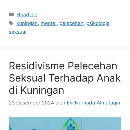
Kategori
Headline
Tag
kuningan
,
mental
,
pelecehan
,
psikologis
,
seksual
Residivisme Pelecehan
Seksual Terhadap Anak
di Kuningan
23 Desember 2024
oleh
Eki Nurhuda Almutaqin