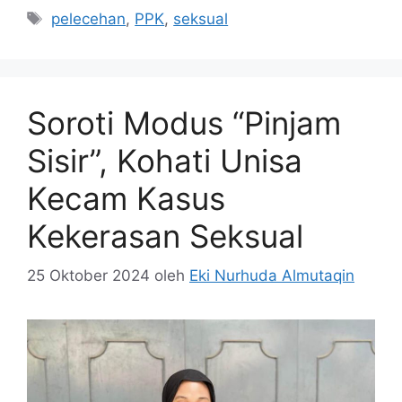
Tag
pelecehan
,
PPK
,
seksual
Soroti Modus “Pinjam
Sisir”, Kohati Unisa
Kecam Kasus
Kekerasan Seksual
25 Oktober 2024
oleh
Eki Nurhuda Almutaqin