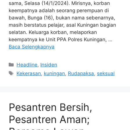
sama, Selasa (14/1/2024). Mirisnya, korban
keempatnya adalah seorang perempuan di
bawah, Bunga (16), bukan nama sebenarnya,
masih berstatus pelajar, asal Kuningan bagian
selatan. Keluarga korban, melaporkan
keempatnya ke Unit PPA Polres Kuningan, …
Baca Selengkapnya
Kategori
Headline
,
Insiden
Tag
Kekerasan
,
kuningan
,
Rudapaksa
,
seksual
Pesantren Bersih,
Pesantren Aman;