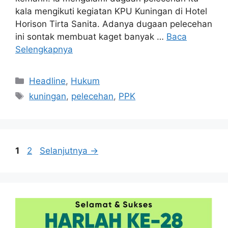
kala mengikuti kegiatan KPU Kuningan di Hotel
Horison Tirta Sanita. Adanya dugaan pelecehan
ini sontak membuat kaget banyak …
Baca
Selengkapnya
Kategori
Headline
,
Hukum
Tag
kuningan
,
pelecehan
,
PPK
Halaman
Halaman
1
2
Selanjutnya
→