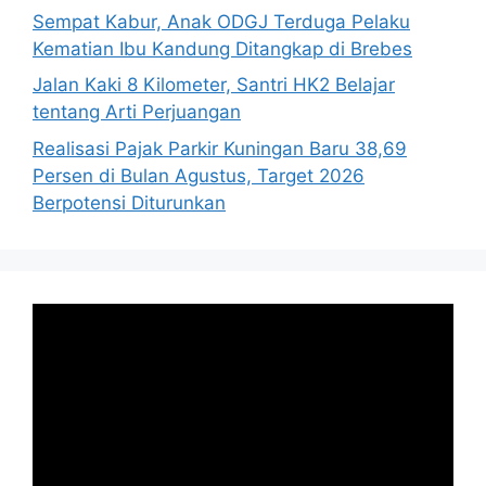
Sempat Kabur, Anak ODGJ Terduga Pelaku
Kematian Ibu Kandung Ditangkap di Brebes
Jalan Kaki 8 Kilometer, Santri HK2 Belajar
tentang Arti Perjuangan
Realisasi Pajak Parkir Kuningan Baru 38,69
Persen di Bulan Agustus, Target 2026
Berpotensi Diturunkan