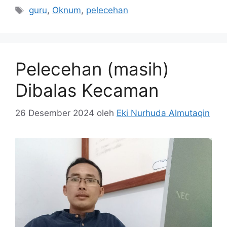
Tag
guru
,
Oknum
,
pelecehan
Pelecehan (masih)
Dibalas Kecaman
26 Desember 2024
oleh
Eki Nurhuda Almutaqin