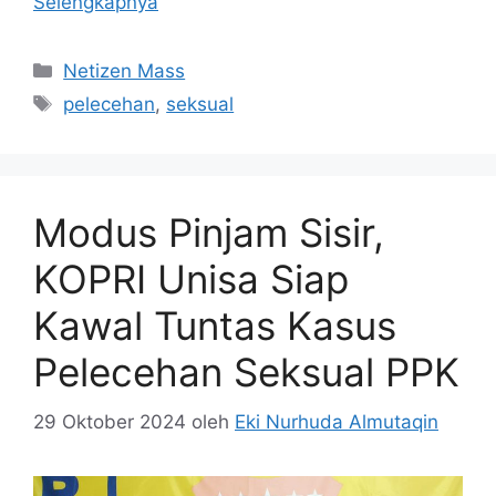
Selengkapnya
Kategori
Netizen Mass
Tag
pelecehan
,
seksual
Modus Pinjam Sisir,
KOPRI Unisa Siap
Kawal Tuntas Kasus
Pelecehan Seksual PPK
29 Oktober 2024
oleh
Eki Nurhuda Almutaqin