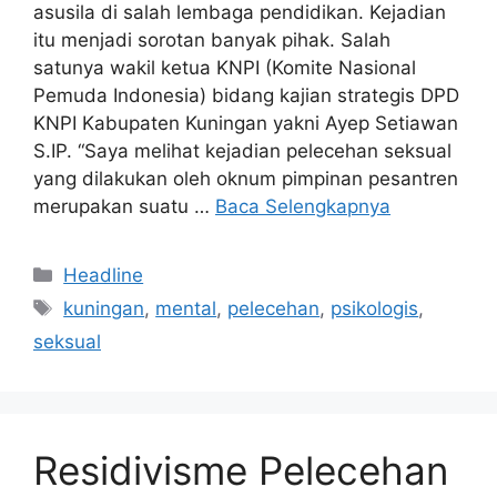
asusila di salah lembaga pendidikan. Kejadian
itu menjadi sorotan banyak pihak. Salah
satunya wakil ketua KNPI (Komite Nasional
Pemuda Indonesia) bidang kajian strategis DPD
KNPI Kabupaten Kuningan yakni Ayep Setiawan
S.IP. “Saya melihat kejadian pelecehan seksual
yang dilakukan oleh oknum pimpinan pesantren
merupakan suatu …
Baca Selengkapnya
Kategori
Headline
Tag
kuningan
,
mental
,
pelecehan
,
psikologis
,
seksual
Residivisme Pelecehan