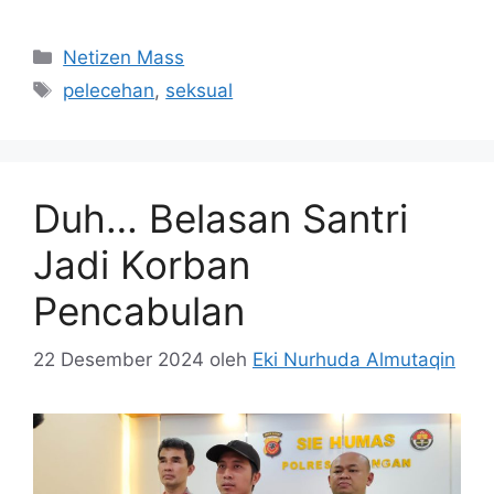
Kategori
Netizen Mass
Tag
pelecehan
,
seksual
Duh… Belasan Santri
Jadi Korban
Pencabulan
22 Desember 2024
oleh
Eki Nurhuda Almutaqin