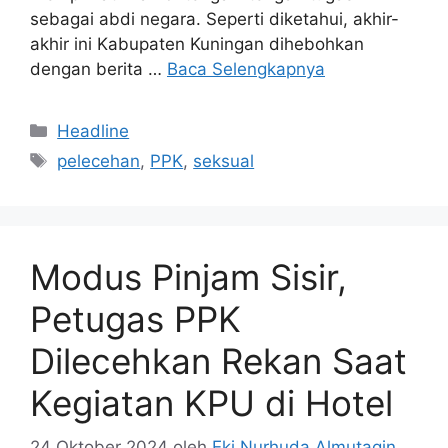
sebagai abdi negara. Seperti diketahui, akhir-
akhir ini Kabupaten Kuningan dihebohkan
dengan berita …
Baca Selengkapnya
Kategori
Headline
Tag
pelecehan
,
PPK
,
seksual
Modus Pinjam Sisir,
Petugas PPK
Dilecehkan Rekan Saat
Kegiatan KPU di Hotel
24 Oktober 2024
oleh
Eki Nurhuda Almutaqin