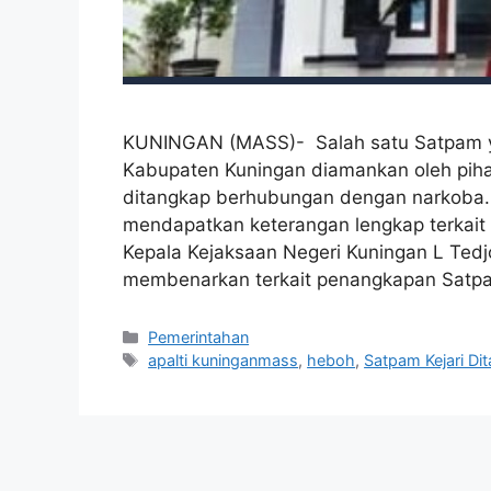
KUNINGAN (MASS)- Salah satu Satpam ya
Kabupaten Kuningan diamankan oleh piha
ditangkap berhubungan dengan narkoba.
mendapatkan keterangan lengkap terkait 
Kepala Kejaksaan Negeri Kuningan L Ted
membenarkan terkait penangkapan Sat
Kategori
Pemerintahan
Tag
apalti kuninganmass
,
heboh
,
Satpam Kejari Di