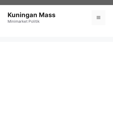
Langsung
ke
Kuningan Mass
isi
Menu
Minimarket Politik