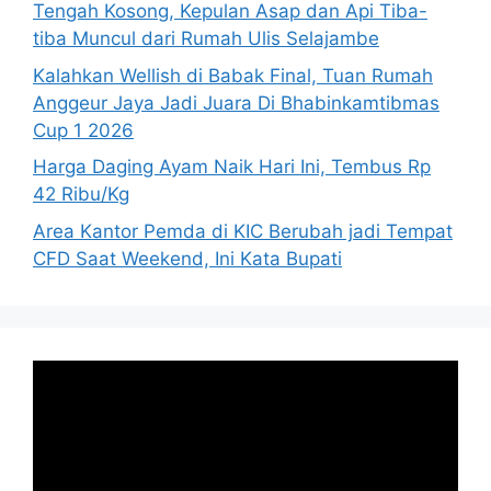
Tengah Kosong, Kepulan Asap dan Api Tiba-
tiba Muncul dari Rumah Ulis Selajambe
Kalahkan Wellish di Babak Final, Tuan Rumah
Anggeur Jaya Jadi Juara Di Bhabinkamtibmas
Cup 1 2026
Harga Daging Ayam Naik Hari Ini, Tembus Rp
42 Ribu/Kg
Area Kantor Pemda di KIC Berubah jadi Tempat
CFD Saat Weekend, Ini Kata Bupati