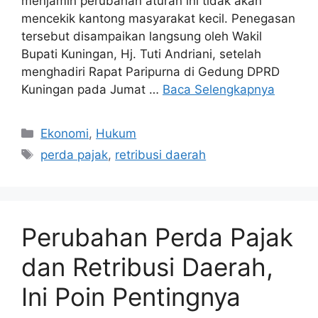
menjamin perubahan aturan ini tidak akan
mencekik kantong masyarakat kecil. Penegasan
tersebut disampaikan langsung oleh Wakil
Bupati Kuningan, Hj. Tuti Andriani, setelah
menghadiri Rapat Paripurna di Gedung DPRD
Kuningan pada Jumat …
Baca Selengkapnya
Kategori
Ekonomi
,
Hukum
Tag
perda pajak
,
retribusi daerah
Perubahan Perda Pajak
dan Retribusi Daerah,
Ini Poin Pentingnya