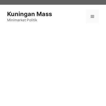
Langsung
ke
Kuningan Mass
isi
Menu
Minimarket Politik