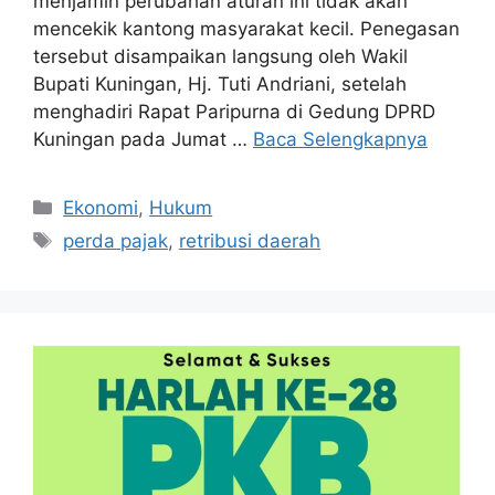
menjamin perubahan aturan ini tidak akan
mencekik kantong masyarakat kecil. Penegasan
tersebut disampaikan langsung oleh Wakil
Bupati Kuningan, Hj. Tuti Andriani, setelah
menghadiri Rapat Paripurna di Gedung DPRD
Kuningan pada Jumat …
Baca Selengkapnya
Kategori
Ekonomi
,
Hukum
Tag
perda pajak
,
retribusi daerah