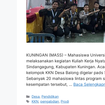
KUNINGAN (MASS) – Mahasiswa Universita
melaksanakan kegiatan Kuliah Kerja Nyat
Sindangagung, Kabupaten Kuningan. Aca
kelompok KKN Desa Balong digelar pads S
Sebanyak 20 mahasiswa lintas program st
kesempatan tersebut, …
Baca Selengkap
Kategori
Desa
,
Pendidikan
Tag
KKN
,
pengabdian
,
Prodi