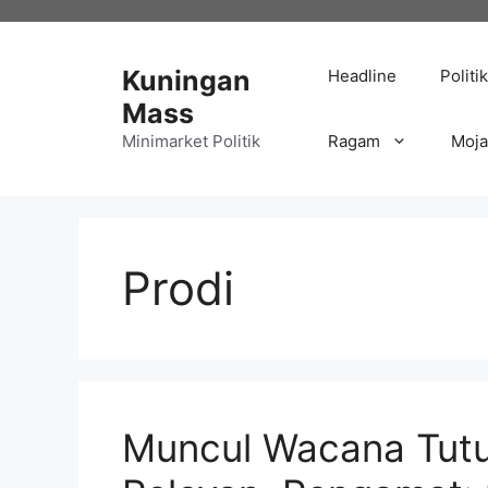
Langsung
ke
isi
Kuningan
Headline
Politik
Mass
Minimarket Politik
Ragam
Moj
Prodi
Muncul Wacana Tutu