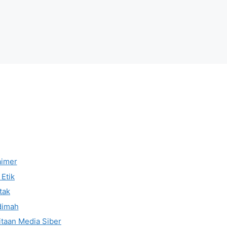
aimer
Etik
tak
dimah
taan Media Siber