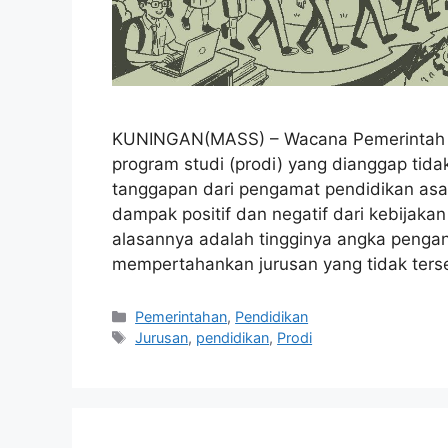
KUNINGAN(MASS) – Wacana Pemerintah I
program studi (prodi) yang dianggap tid
tanggapan dari pengamat pendidikan asa
dampak positif dan negatif dari kebijaka
alasannya adalah tingginya angka pengan
mempertahankan jurusan yang tidak ter
Kategori
Pemerintahan
,
Pendidikan
Tag
Jurusan
,
pendidikan
,
Prodi