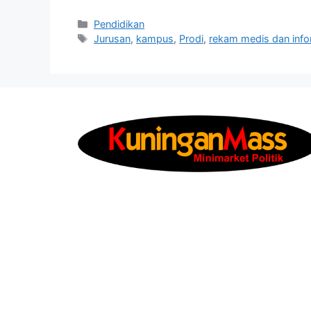
Kategori
Pendidikan
Tag
Jurusan
,
kampus
,
Prodi
,
rekam medis dan info