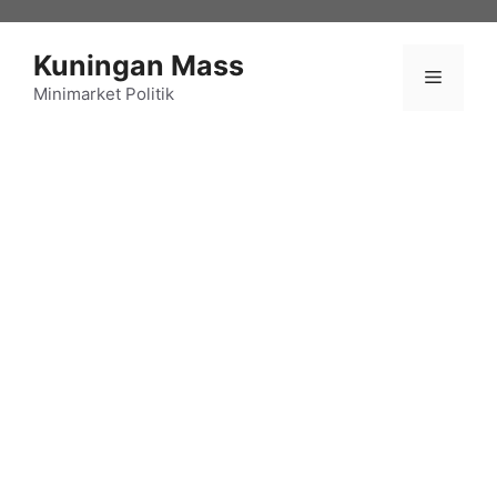
Langsung
ke
Kuningan Mass
isi
Menu
Minimarket Politik