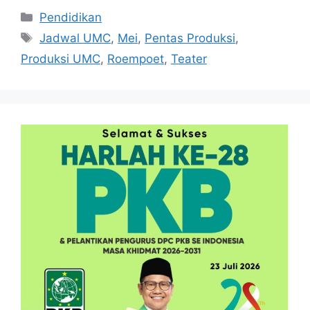
Kategori
Pendidikan
Tag
Jadwal UMC
,
Mei
,
Pentas Produksi
,
Produksi UMC
,
Roempoet
,
Teater