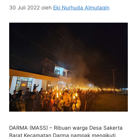
30 Juli 2022
oleh
Eki Nurhuda Almutaqin
DARMA (MASS) – Ribuan warga Desa Sakerta
Barat Kecamatan Darma nampak mengikuti