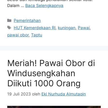
Dalam …
Baca Selengkapnya
Kategori
Pemerintahan
Tag
HUT Kemerdekaan RI
,
kuningan
,
Pawai
,
pawai obor
,
Taptu
Meriah! Pawai Obor di
Windusengkahan
Diikuti 1000 Orang
19 Juli 2023
oleh
Eki Nurhuda Almutaqin