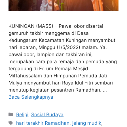
KUNINGAN (MASS) – Pawai obor disertai
gemuruh takbir menggema di Desa
Kedungarum Kecamatan Kuningan menyambut
hari lebaran, Minggu (1/5/2022) malam. Ya,
pawai obor, lampion dan takbiran ini,
merupakan cara para remaja dan pemuda yang
tergabung di Forum Remaja Mesjid
Miftahussalam dan Himpunan Pemuda Jati
Mulya menyambut hari Raya Idul Fitri sembari
menutup kegiatan pesantren Ramadhan. …
Baca Selengkapnya
Kategori
Religi
,
Sosial Budaya
Tag
hari terakhir Ramadhan
,
jelang mudik
,