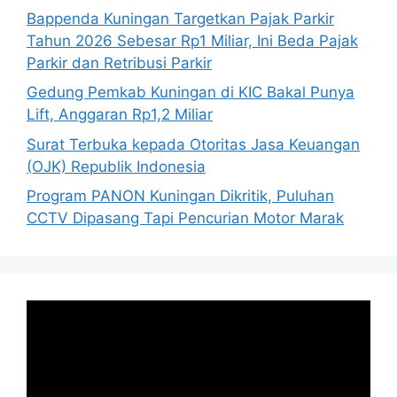
Bappenda Kuningan Targetkan Pajak Parkir
Tahun 2026 Sebesar Rp1 Miliar, Ini Beda Pajak
Parkir dan Retribusi Parkir
Gedung Pemkab Kuningan di KIC Bakal Punya
Lift, Anggaran Rp1,2 Miliar
Surat Terbuka kepada Otoritas Jasa Keuangan
(OJK) Republik Indonesia
Program PANON Kuningan Dikritik, Puluhan
CCTV Dipasang Tapi Pencurian Motor Marak