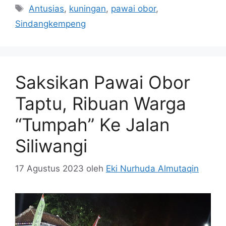
Tag
Antusias
,
kuningan
,
pawai obor
,
Sindangkempeng
Saksikan Pawai Obor
Taptu, Ribuan Warga
“Tumpah” Ke Jalan
Siliwangi
17 Agustus 2023
oleh
Eki Nurhuda Almutaqin