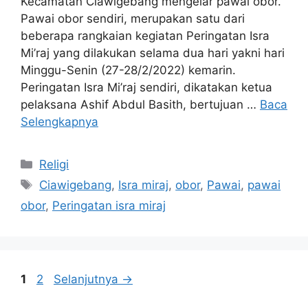
Kecamatan Ciawigebang mengelar pawai obor.
Pawai obor sendiri, merupakan satu dari
beberapa rangkaian kegiatan Peringatan Isra
Mi’raj yang dilakukan selama dua hari yakni hari
Minggu-Senin (27-28/2/2022) kemarin.
Peringatan Isra Mi’raj sendiri, dikatakan ketua
pelaksana Ashif Abdul Basith, bertujuan …
Baca
Selengkapnya
Kategori
Religi
Tag
Ciawigebang
,
Isra miraj
,
obor
,
Pawai
,
pawai
obor
,
Peringatan isra miraj
Halaman
Halaman
1
2
Selanjutnya
→