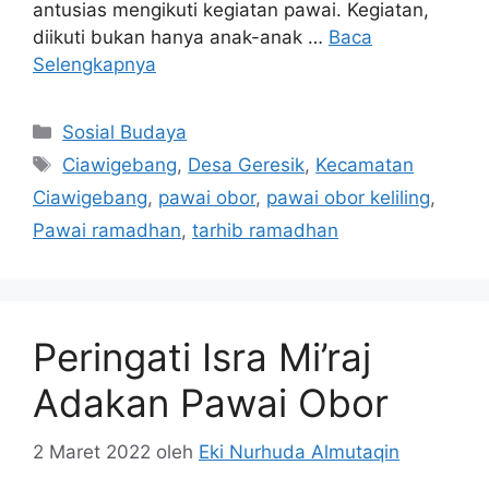
antusias mengikuti kegiatan pawai. Kegiatan,
diikuti bukan hanya anak-anak …
Baca
Selengkapnya
Kategori
Sosial Budaya
Tag
Ciawigebang
,
Desa Geresik
,
Kecamatan
Ciawigebang
,
pawai obor
,
pawai obor keliling
,
Pawai ramadhan
,
tarhib ramadhan
Peringati Isra Mi’raj
Adakan Pawai Obor
2 Maret 2022
oleh
Eki Nurhuda Almutaqin