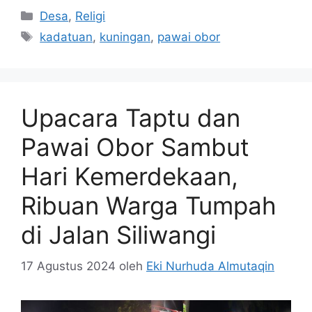
Kategori
Desa
,
Religi
Tag
kadatuan
,
kuningan
,
pawai obor
Upacara Taptu dan
Pawai Obor Sambut
Hari Kemerdekaan,
Ribuan Warga Tumpah
di Jalan Siliwangi
17 Agustus 2024
oleh
Eki Nurhuda Almutaqin