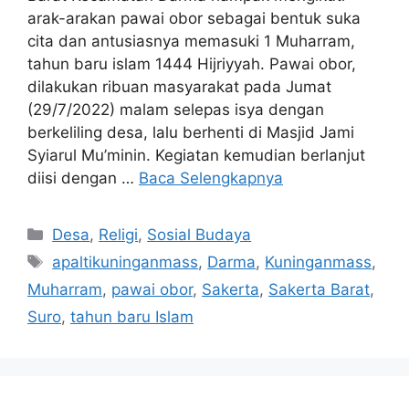
arak-arakan pawai obor sebagai bentuk suka
cita dan antusiasnya memasuki 1 Muharram,
tahun baru islam 1444 Hijriyyah. Pawai obor,
dilakukan ribuan masyarakat pada Jumat
(29/7/2022) malam selepas isya dengan
berkeliling desa, lalu berhenti di Masjid Jami
Syiarul Mu’minin. Kegiatan kemudian berlanjut
diisi dengan …
Baca Selengkapnya
Kategori
Desa
,
Religi
,
Sosial Budaya
Tag
apaltikuninganmass
,
Darma
,
Kuninganmass
,
Muharram
,
pawai obor
,
Sakerta
,
Sakerta Barat
,
Suro
,
tahun baru Islam