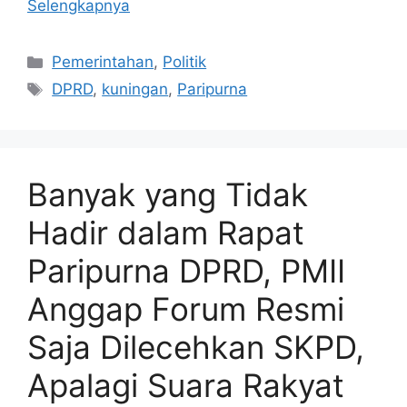
Selengkapnya
Kategori
Pemerintahan
,
Politik
Tag
DPRD
,
kuningan
,
Paripurna
Banyak yang Tidak
Hadir dalam Rapat
Paripurna DPRD, PMII
Anggap Forum Resmi
Saja Dilecehkan SKPD,
Apalagi Suara Rakyat