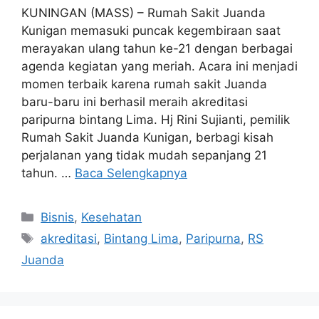
KUNINGAN (MASS) – Rumah Sakit Juanda
Kunigan memasuki puncak kegembiraan saat
merayakan ulang tahun ke-21 dengan berbagai
agenda kegiatan yang meriah. Acara ini menjadi
momen terbaik karena rumah sakit Juanda
baru-baru ini berhasil meraih akreditasi
paripurna bintang Lima. Hj Rini Sujianti, pemilik
Rumah Sakit Juanda Kunigan, berbagi kisah
perjalanan yang tidak mudah sepanjang 21
tahun. …
Baca Selengkapnya
Kategori
Bisnis
,
Kesehatan
Tag
akreditasi
,
Bintang Lima
,
Paripurna
,
RS
Juanda