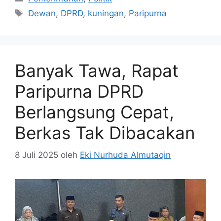
Tag
Dewan
,
DPRD
,
kuningan
,
Paripurna
Banyak Tawa, Rapat
Paripurna DPRD
Berlangsung Cepat,
Berkas Tak Dibacakan
8 Juli 2025
oleh
Eki Nurhuda Almutaqin