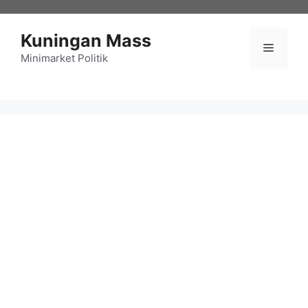
Langsung
ke
Kuningan Mass
isi
Menu
Minimarket Politik