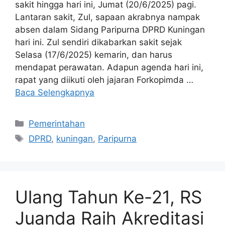
sakit hingga hari ini, Jumat (20/6/2025) pagi.
Lantaran sakit, Zul, sapaan akrabnya nampak
absen dalam Sidang Paripurna DPRD Kuningan
hari ini. Zul sendiri dikabarkan sakit sejak
Selasa (17/6/2025) kemarin, dan harus
mendapat perawatan. Adapun agenda hari ini,
rapat yang diikuti oleh jajaran Forkopimda …
Baca Selengkapnya
Kategori
Pemerintahan
Tag
DPRD
,
kuningan
,
Paripurna
Ulang Tahun Ke-21, RS
Juanda Raih Akreditasi