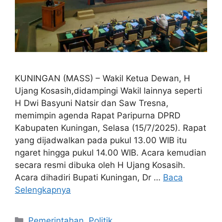
KUNINGAN (MASS) – Wakil Ketua Dewan, H
Ujang Kosasih,didampingi Wakil lainnya seperti
H Dwi Basyuni Natsir dan Saw Tresna,
memimpin agenda Rapat Paripurna DPRD
Kabupaten Kuningan, Selasa (15/7/2025). Rapat
yang dijadwalkan pada pukul 13.00 WIB itu
ngaret hingga pukul 14.00 WIB. Acara kemudian
secara resmi dibuka oleh H Ujang Kosasih.
Acara dihadiri Bupati Kuningan, Dr …
Baca
Selengkapnya
Kategori
Pemerintahan
,
Politik