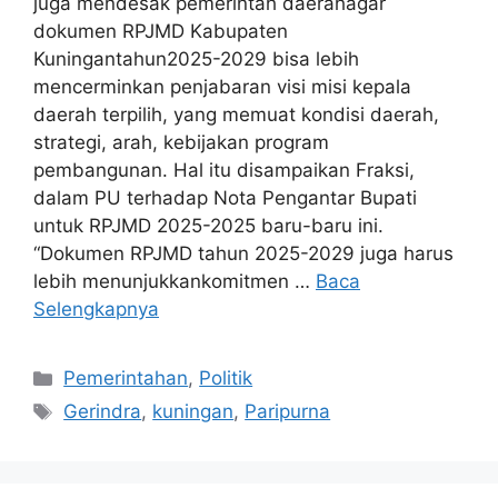
juga mendesak pemerintah daerahagar
dokumen RPJMD Kabupaten
Kuningantahun2025-2029 bisa lebih
mencerminkan penjabaran visi misi kepala
daerah terpilih, yang memuat kondisi daerah,
strategi, arah, kebijakan program
pembangunan. Hal itu disampaikan Fraksi,
dalam PU terhadap Nota Pengantar Bupati
untuk RPJMD 2025-2025 baru-baru ini.
“Dokumen RPJMD tahun 2025-2029 juga harus
lebih menunjukkankomitmen …
Baca
Selengkapnya
Kategori
Pemerintahan
,
Politik
Tag
Gerindra
,
kuningan
,
Paripurna